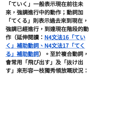
「ていく」一般表示現在前往未
來，強調進行中的動作；動詞加
「てくる」則表示過去來到現在，
強調已經進行，到達現在階段的動
作（延伸閱讀：
N4文法16「てい
く」補助動詞
、
N4文法17「てく
る」補助動詞
）。至於複合動詞，
會常用「飛び出す」及「抜け出
す」來形容一枝獨秀領放嘅狀況：