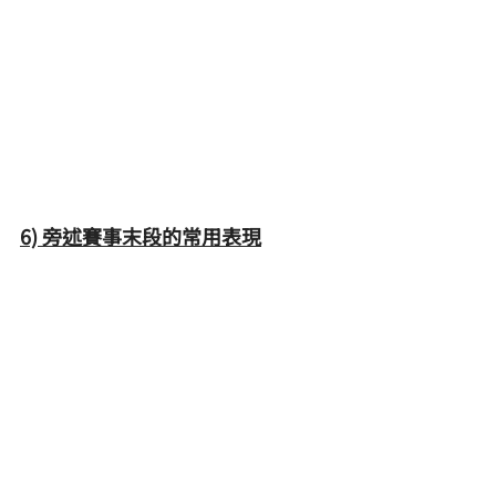
6) 旁述賽事
末段
的常用表現
隨著賽事節奏及氣氛逐漸提高，旁
述員的音量、音調、語量等都有所
增加。而且，旁述員會增強形容馬
匹動作嘅仔細度，如使用形容追走
（「突っ込む」、「飛び込