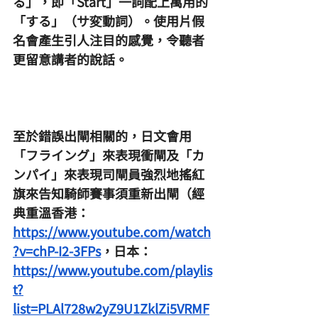
る」，即「Start」一詞配上萬用的
「する」（サ変動詞）。使用片假
名會產生引人注目的感覺，令聽者
更留意講者的說話。
至於錯誤出閘相關的，日文會用
「フライング」來表現衝閘及「カ
ンパイ」來表現司閘員強烈地搖紅
旗來告知騎師賽事須重新出閘（經
典重溫香港：
https://www.youtube.com/watch
?v=chP-I2-3FPs
，日本：
https://www.youtube.com/playlis
t?
list=PLAl728w2yZ9U1ZklZi5VRMF