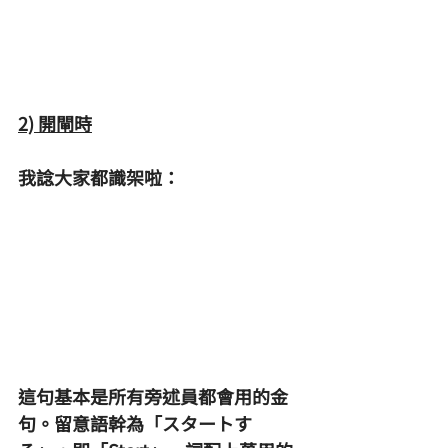
2) 開閘時
我諗大家都識架啦：
這句基本是所有旁述員都會用的金
句。留意語幹為「スタートす