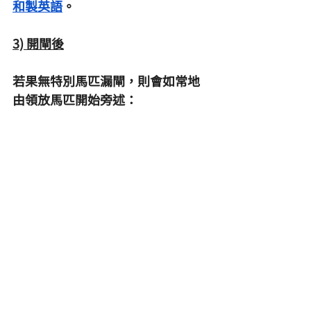
和製英語
。
3) 開閘後
若果無特別馬匹漏閘，則會如常地
由領放馬匹開始旁述：