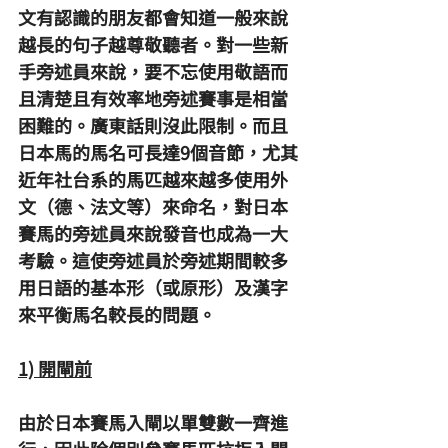
文有認識的朋友都會知道一般來說
越長的句子越尊敬聽者。對一些新
手旁述員來說，要不忘使用敬語而
且清楚且有效率地旁述賽事是相當
困難的。廣東話則沒此限制。而且
日本馬的馬名可長達9個音節，尤其
近年社台系的馬匹越來越多使用外
文（德、法文等）來命名，對日本
賽馬的旁述員來說發音也成為一大
考驗。這使旁述員於旁述期間較多
用日語的基本形（或原形）及漢字
來平衡馬名較長的問題。
1) 開閘前
由於日本賽馬入閘以單雙數一齊進