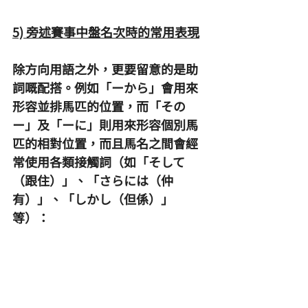
5) 旁述賽事中盤名次時的常用表現
除方向用語之外，更要留意的是助
詞嘅配搭。例如「ーから」會用來
形容並排馬匹的位置，而「その
ー」及「ーに」則用來形容個別馬
匹的相對位置，而且馬名之間會經
常使用各類接觸詞（如「そして
（跟住）」、「さらには（仲
有）」、「しかし（但係）」
等）：