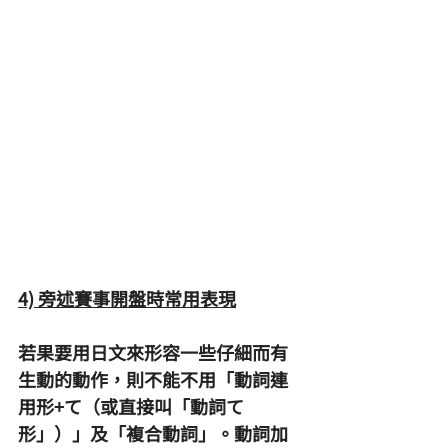
4) 旁述賽事開盤時常用表現
若果要用日文來形容一些仔細而有
生動的動作，則不能不用「動詞連
用形+て（或直接叫「動詞て
形」）」及「複合動詞」。動詞加