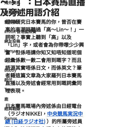
～！」：日本賽馬直播
海外賽馬
及旁述用語介紹
賽馬新聞
經常研究日本賽馬的你，曾否在賽
競馬磚提
事的高潮時聽過「高～Lin～！」一
#HKIR 香港國際賽
詞呢？事實上聽到「高」以及
網友投稿
「Lin」字，或者會為你帶嚟少少興
Homan
奮，但係唔講你知又知唔知道呢個
詞彙係數一數二會用到嘅字？而且
Dylan
語源其實唔係日文，而係英文？筆
Bobby
者籍這篇文章為大家羅列日本賽馬
超仔
直播以及旁述會經常用到嘅詞彙同
Tony
埋表現。
鹿
日本賽馬嘅場內旁述係由日經電台
經典戰線
（ラジオNIKKEI，
中央競馬実況中
Ramos
継 (日経ラジオ社)
 ）的所屬旁述員