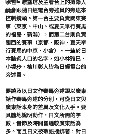
Hawaii
承包。瞭望塔及主看台上的攝錄人
員會跟隨日經電台旁述員的旁述來
駿源
控制鏡頭。第一台主要負責關東賽
事（東京、中山、或夏天舉行賽馬
的福島、新潟），而第二台則負責
關西的賽事（京都、阪神、夏天舉
行賽馬的中京、小倉）。一些於日
本膾炙人口的名字，如小林雅巳、
小塚歩、檜川彰人皆為日經電台的
旁述員。
要談及以日文作賽馬旁述跟以廣東
話作賽馬旁述的分別，可從日文與
廣東話本身的差異及文化入手。要
具體地說明動作，日文所需的字
數、音節及時間普遍較廣東話為
多。而且日文被敬語捆綁著，對日