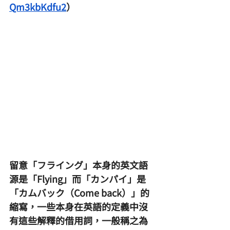
Qm3kbKdfu2
）
留意「フライング」本身的英文語
源是「Flying」而「カンパイ」是
「カムバック（Come back）」的
縮寫，一些本身在英語的定義中沒
有這些解釋的借用詞，一般稱之為