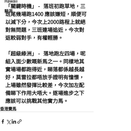
Hawaii
「關鍵時機」 -   落班初跑草地，三
駿源
班尾幾場跑1400 應該嫌短，順便可
以減下分，今次上2000路程上就絕
對無問題，三班連場追近，今次對
返較弱對手，有權輕勝。
「超級綠洲」 -   落地跑左四場，呢
組入面少數嘅新馬之一。同樣地其
實場場都跑得近，睇落都係越長越
好，莫雷拉都唔放手證明有憧憬，
上場雖然發揮比較差，今次加左配
備睇下作用大唔大。逐場進步之下
應該可以挑戰其他實力馬。
香港賽馬