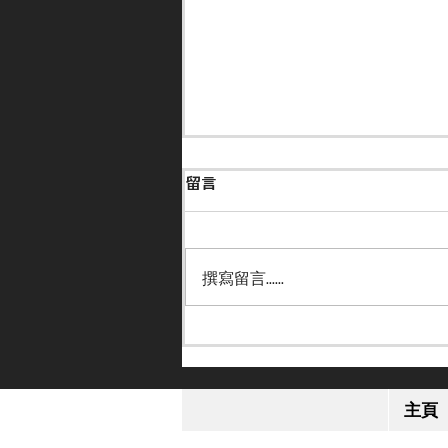
留言
撰寫留言......
【保持狀態】何澤堯周四南圍
策日本馬主旗下馬上陣
主頁