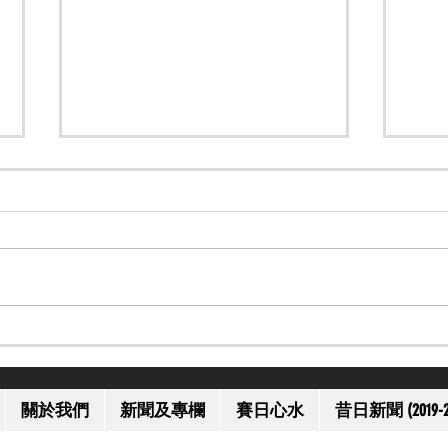
【大師級】馬語大師 Monty
【邀
Roberts 離世 享年 91 歲
港賽
關於我們
新聞及專欄
賽日心水
昔日新聞 (2019-2