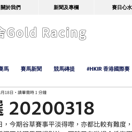
關於我們
新聞及專欄
賽日心水
old Racing
賽馬
賽馬新聞
競馬磚提
#HKIR 香港國際賽
3月18日
讀畢需時 1 分鐘
Tony
鹿
經典戰線
Ramos
Hawaii
20200318
日，今期谷草賽事平淡得嚟，亦都比較有難度