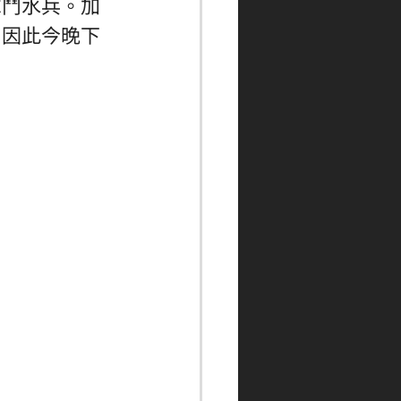
軍鬥水兵。加
，因此今晚下