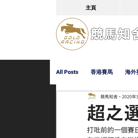
主頁
競馬知舍G
All Posts
香港賽馬
海外
競馬知舍
2020年
Dylan
Bobby
超仔
超之選 
打吡前的一個賽