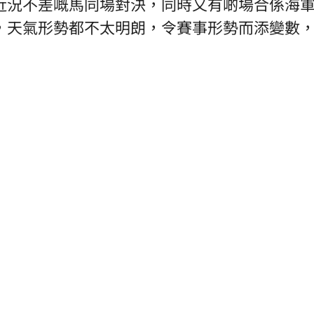
近況不差嘅馬同場對決，同時又有啲場合係海
，天氣形勢都不太明朗，令賽事形勢而添變數