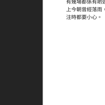
有幾場都係有啲
上今朝曾經落雨
注時都要小心。