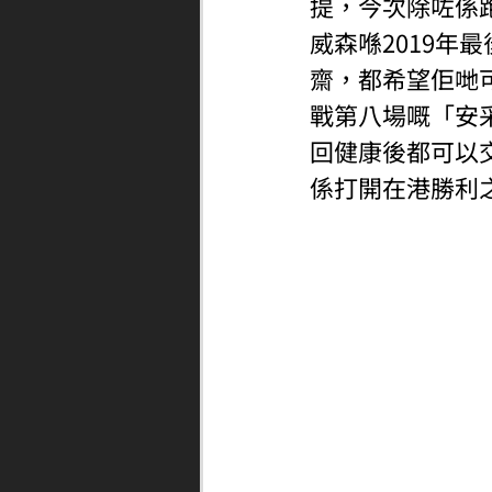
提，今次除咗係
威森喺2019
齋，都希望佢哋
戰第八場嘅「安
回健康後都可以
係打開在港勝利