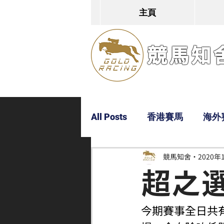
主頁
競馬知舍G
All Posts
香港賽馬
海外
競馬知舍
2020年
Dylan
Bobby
超仔
超之選 
今期賽事全日共