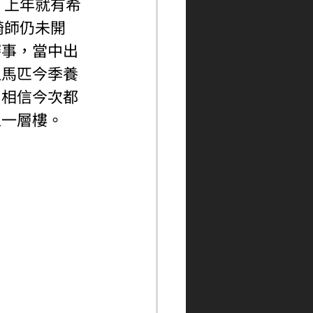
。上年就有希
騎師仍未開
賽事，當中出
但馬匹今季養
，相信今次都
上一層樓。