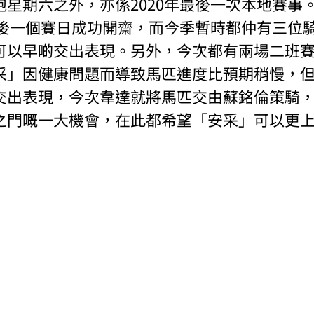
跑星期六之外，亦係2020年最後一次本地賽事
年最後一個賽日成功開齋，而今季暫時都仲有三位
可以早啲交出表現。另外，今次都有兩場二班
采」因健康問題而導致馬匹進度比預期稍慢，
交出表現，今次韋達就將馬匹交由蘇銘倫策騎
之門嘅一大機會，在此都希望「安采」可以更