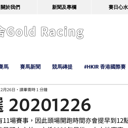
關於我們
新聞及專欄
賽日心水
old Racing
賽馬
賽馬新聞
競馬磚提
#HKIR 香港國際賽
12月26日
讀畢需時 1 分鐘
Tony
鹿
經典戰線
Ramos
Hawaii
20201226
有11場賽事，因此頭場開跑時間亦會提早到12