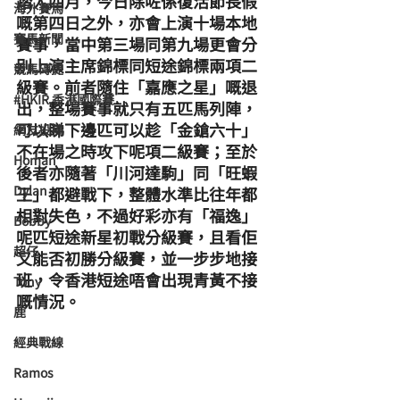
踏入四月，今日除咗係復活節長假
海外賽馬
嘅第四日之外，亦會上演十場本地
賽馬新聞
賽事，當中第三場同第九場更會分
別上演主席錦標同短途錦標兩項二
競馬磚提
級賽。前者隨住「嘉應之星」嘅退
#HKIR 香港國際賽
出，整場賽事就只有五匹馬列陣，
可以睇下邊匹可以趁「金鎗六十」
網友投稿
不在場之時攻下呢項二級賽；至於
Homan
後者亦隨著「川河達駒」同「旺蝦
Dylan
王」都避戰下，整體水準比往年都
相對失色，不過好彩亦有「福逸」
Bobby
呢匹短途新星初戰分級賽，且看佢
超仔
又能否初勝分級賽，並一步步地接
班，令香港短途唔會出現青黃不接
Tony
嘅情況。
鹿
經典戰線
Ramos