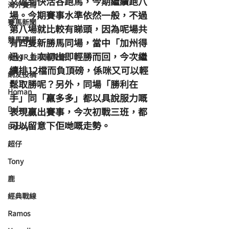
又返到快活谷跑馬，今期繼續跑八
海外賽馬
場。今期賽事水準依然一般，不過
賽馬新聞
第八場就比較有睇頭，因為呢場共
競馬磚提
有四隻新勝馬同場，當中「加州得
迅」上次初出即輕勝而回，今次繼
#HKIR 香港國際賽
續排12檔而負頂磅，係咪又可以輕
網友投稿
鬆取勝呢？另外，同場「勝利在
Homan
手」同「羸多多」都以具說服力嘅
Dylan
表現贏出賽事，今次初戰三班，都
可以留意下佢哋嘅走勢。
Bobby
超仔
Tony
鹿
經典戰線
Ramos