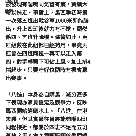
Hawaii
被發現有喘嗚同氣管有痰，賽績大
駿源
可以抹走。事實上，馬匹季初時第
一次落五班出戰谷草1000米即能勝
出，升上四班後就力有不逮，顯然
係四、五班升降機。儘管如此，馬
匹級數在此組都已經夠用，畢竟馬
匹曾在四班同程一再可以走入第
四，對手轉弱下可佔上風。加上排4
檔起步，只要守好位隨時有機會贏
出賽事。
「八進」本身為自購馬，減分甚多
下表現亦漸見穩定及競爭力，反映
馬匹開始適應水土。「八進」在港
未勝，但其實過往曾經能夠喺四班
同程接近，都屬於四班不足而五班
有餘之馬。今次潘頓唔願放手而繼