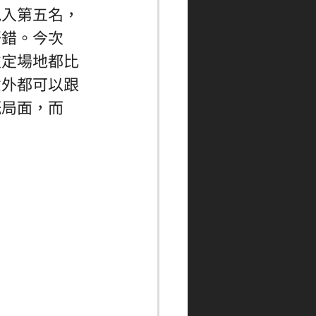
跑入第五名，
唔錯。今次
次定場地都比
意外都可以跟
嘅局面，而
。