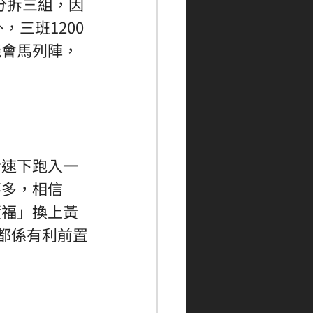
亦分拆三組，因
，三班1200
機會馬列陣，
步速下跑入一
不多，相信
積福」換上黃
都係有利前置