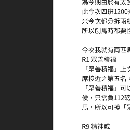
為今期由於有太多
此今次四班120
米今次都分拆兩
所以刨馬時都要
今次我就有兩匹
R1 眾善積福
「
眾善積福」上
席接近之第五名
「眾善積福」可
俊，只需負11
馬，所以可搏「
R9 精神威