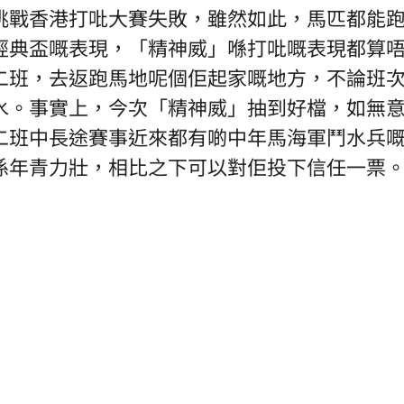
挑戰香港打吡大賽失敗，雖然如此，馬匹都能
經典盃嘅表現，「精神威」喺打吡嘅表現都算
二班，去返跑馬地呢個佢起家嘅地方，不論班
水。事實上，今次「精神威」抽到好檔，如無
二班中長途賽事近來都有啲中年馬海軍鬥水兵
係年青力壯，相比之下可以對佢投下信任一票