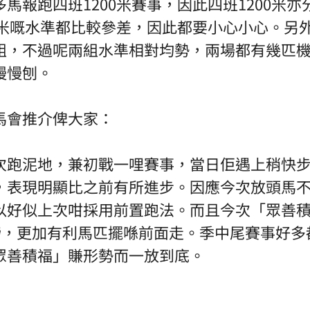
馬報跑四班1200米賽事，因此
四班1200米
0米嘅水準都比較參差，因此都要小心小心。另外
組，不過呢兩組水準相對均勢，兩場都有幾匹
慢慢刨。
馬會推介俾大家：
次跑泥地，兼初戰一哩賽事，當日佢遇上稍快
，表現明顯比之前有所進步。因應今次放頭馬
以好似上次咁採用前置跑法。而且今次「眾善
2磅，更加有利馬匹擺喺前面走。季中尾賽事好多
眾善積福」賺形勢而一放到底。