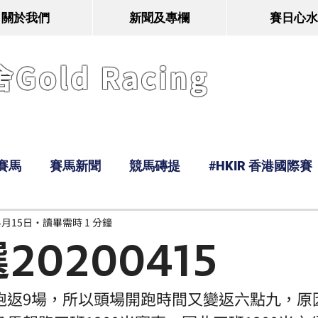
關於我們
新聞及專欄
賽日心水
old Racing
賽馬
賽馬新聞
競馬磚提
#HKIR 香港國際賽
4月15日
讀畢需時 1 分鐘
Tony
鹿
經典戰線
Ramos
Hawaii
20200415
跑返9場，所以頭場開跑時間又變返六點九，原