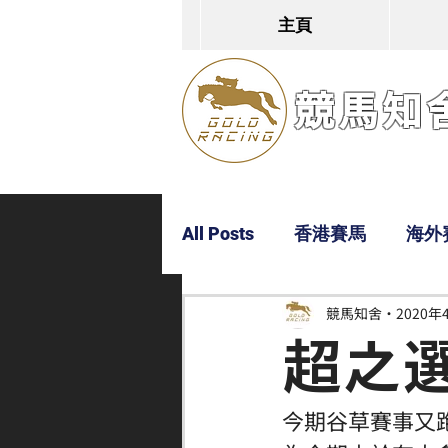
主頁
競馬知舍G
All Posts
香港賽馬
海外
競馬知舍
2020年
Dylan
Bobby
超仔
超之選
今期谷草賽事又