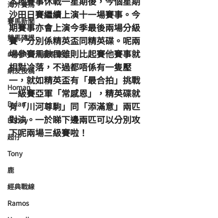
本地賽事休戰一星期後，今個星期
海外賽馬
沙田日賽繼續上演十一場賽事。今
賽馬新聞
期賽事亦會上演今季最後兩場分級
競馬磚提
賽，分別係精英盃同精英碟。呢兩
場參賽馬數目雖則比起賽他賽事就
#HKIR 香港國際賽
相對冷落，不過都唔係有一隻壓
網友投稿
一，就如精英盃有「最合拍」挑戰
Homan
一級賽亞軍「常感恩」，精英碟就
Dylan
有「川河尊駒」同「添滿意」兩匹
對決。一於睇下邊兩匹可以分別攻
Bobby
下呢兩場三級賽啦！
超仔
Tony
鹿
經典戰線
Ramos