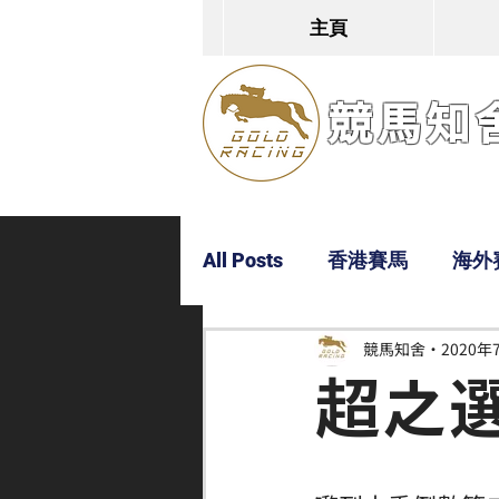
主頁
競馬知舍G
All Posts
香港賽馬
海外
競馬知舍
2020年
Dylan
Bobby
超仔
超之選