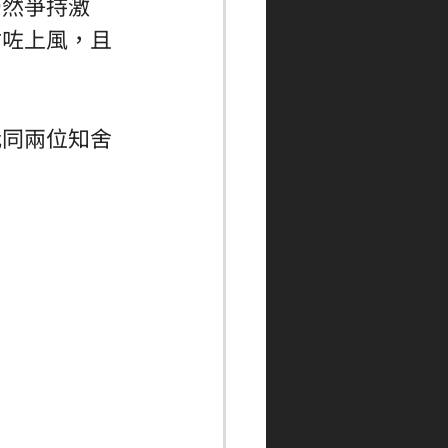
仍然爭持激
佔咗上風，且
我同兩位知舍