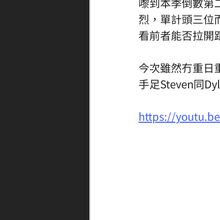
嚟到本季倒數第
烈，單計頭三位
看前者能否拉開
今次雖然冇重日
手足Steven同
https://youtu.b