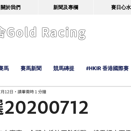
關於我們
新聞及專欄
賽日心水
old Racing
賽馬
賽馬新聞
競馬磚提
#HKIR 香港國際賽
7月12日
讀畢需時 1 分鐘
Tony
鹿
經典戰線
Ramos
Hawaii
20200712