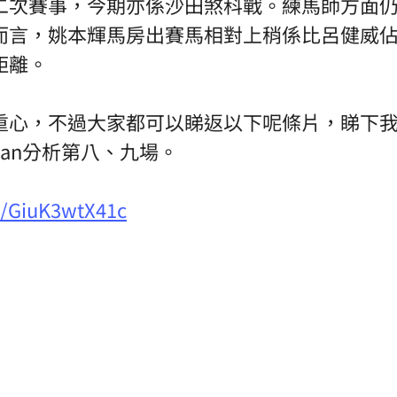
二次賽事，今期亦係沙田煞科戰。練馬師方面
而言，姚本輝馬房出賽馬相對上稍係比呂健威
距離。
重心，不過大家都可以睇返以下呢條片，睇下
Dylan分析第八、九場。
e/GiuK3wtX41c