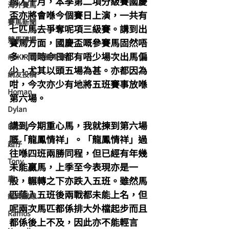
踏入十月，本季第二項分級賽國慶
海外賽馬
盃亦將會喺今個賽日上演，一共有
賽馬新聞
七匹馬去爭奪呢項三級賽。講到出
競馬磚提
賽馬方面，國慶盃嘅參賽馬固然唔
多，同時今日都有唔少場次出馬偏
#HKIR 香港國際賽
少，尤其以頭五場為甚。亦都因為
網友投稿
咁，今次亦少有地將五班賽事放喺
Homan
第六場。
Dylan
講到今期重心馬，我就揀到第六場
Bobby
嘅「龍鳳情祥」。「龍鳳情祥」過
超仔
往喺四班兩勝同程，但已經有年幾
Tony
未能贏馬，上季至今表現亦是一
鹿
般，輾轉之下亦跌入五班。雖然馬
匹落入五班後兩戰都未能上名，但
經典戰線
呢兩次馬匹都係排大外檔起步而且
Ramos
都係後上不及，因此亦不能輕言