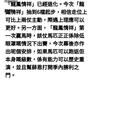
Hawaii
「龍鳳情祥」已經退化。今次「龍
駿源
鳳情祥」抽到6檔起步，相信走位上
可比上兩仗主動，際遇上理應可以
更好。另一方面，「龍鳳情祥」第
一次贏馬時，該仗馬匹正正係除低
眼罩嘅情況下出賽，今次幕後亦作
出呢個安排，如果馬匹可以跑返佢
本身嘅級數，係有能力可以歷史重
演，並且幫薛恩打開季內勝利之
門。