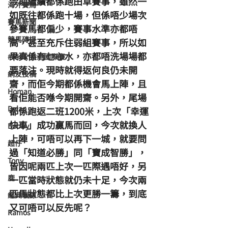
今期繼續都係跑田草賽事，雖然一
海外賽馬
如既往都係跑十場，但係唔少場次
賽馬新聞
參賽馬都偏少，賽事水準亦都唔
競馬磚提
高，甚至充斥住弱組賽事，所以如
果真係冇乜心水，亦都唔洗場場都
#HKIR 香港國際賽
要落注。現時就得返何良仍未開
網友投稿
齋，而佢今期都係機會馬上陣，且
Homan
看佢能否喺今期開齋。另外，尾場
Dylan
都係跑返二班1200米，上次「幸運
快車」成功贏馬而回，今次就換人
Bobby
上陣，可唔可以再下一城，就要問
超仔
過「知道必勝」同「寶成智勝」，
Tony
皆因呢兩匹上次一匹際遇唔好，另
鹿
一匹當時狀態就仍未十足，今次兩
匹馬狀態都比上次更勝一籌，到底
經典戰線
又可唔可以反先呢？
Ramos