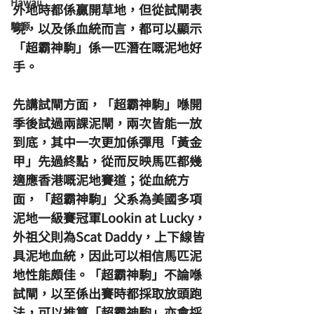
Hawaii
外地時都係贏開草地，但從試閘表
駿源
現，以及係血統而言，都可以顯示
「超霸神駒」係一匹潛在嘅泥地好
手。
先講試閘方面，「超霸神駒」喺開
季後試過兩課泥閘，兩次皆能一放
到底，其中一次更加係彈甩「黃金
甲」先過終點，從而反映馬匹都幾
適應香港嘅泥地賽道；從血統方
面，「超霸神駒」父系為美國多項
泥地一級賽冠軍Lookin at Lucky，
外祖父則為Scat Daddy，上下線皆
具泥地血統，因此可以相信馬匹泥
地性能頗佳。「超霸神駒」不論喺
試閘，以至係出賽時都採取放頭跑
法，可以推算「超霸神駒」亦會採