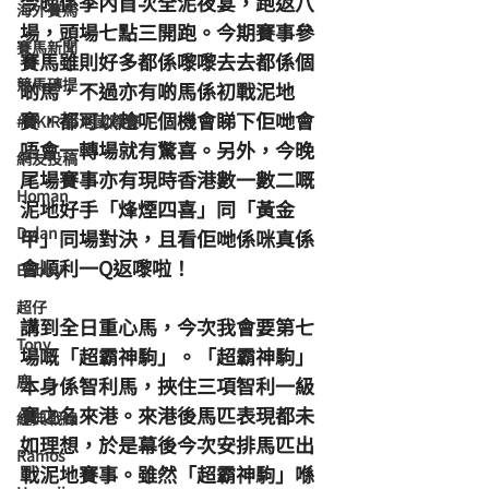
今晚係季內首次全泥夜宴，跑返八
海外賽馬
場，頭場七點三開跑。今期賽事參
賽馬新聞
賽馬雖則好多都係嚟嚟去去都係個
競馬磚提
啲馬，不過亦有啲馬係初戰泥地
賽，都可以趁呢個機會睇下佢哋會
#HKIR 香港國際賽
唔會一轉場就有驚喜。另外，今晚
網友投稿
尾場賽事亦有現時香港數一數二嘅
Homan
泥地好手「烽煙四喜」同「黃金
Dylan
甲」同場對決，且看佢哋係咪真係
會順利一Q返嚟啦！
Bobby
超仔
講到全日重心馬，今次我會要第七
Tony
場嘅「超霸神駒」。「超霸神駒」
鹿
本身係智利馬，挾住三項智利一級
賽之名來港。來港後馬匹表現都未
經典戰線
如理想，於是幕後今次安排馬匹出
Ramos
戰泥地賽事。雖然「超霸神駒」喺