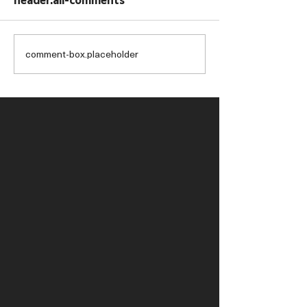
header.all-comments
comment-box.placeholder
【上訴得直】黎應揚未盡
【平完紀錄再破
全力獲減刑至停賽 10 日
「純魔法」冧莊