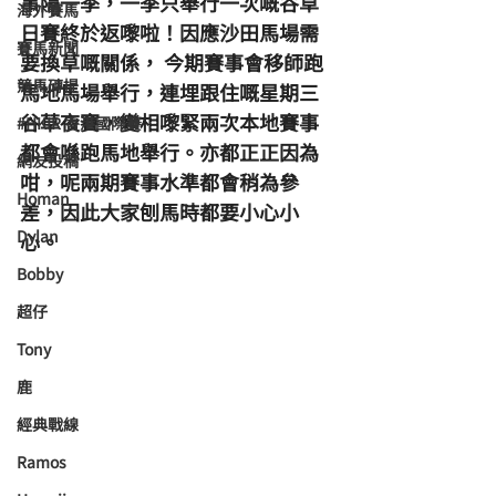
事隔一季，一季只舉行一次嘅谷草
海外賽馬
日賽終於返嚟啦！因應沙田馬場需
賽馬新聞
要換草嘅關係， 今期賽事會移師跑
競馬磚提
馬地馬場舉行，連埋跟住嘅星期三
谷草夜賽，變相嚟緊兩次本地賽事
#HKIR 香港國際賽
都會喺跑馬地舉行。亦都正正因為
網友投稿
咁，呢兩期賽事水準都會稍為參
Homan
差，因此大家刨馬時都要小心小
Dylan
心。
Bobby
超仔
Tony
鹿
經典戰線
Ramos