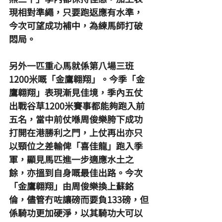
現相對準繩，只要跑返應有水準，
今次可望成功補中，為練馬師打破
悶局。
另外一匹重心馬就係第八場三班
1200米嘅「金鷹翱翔」。今季「金
鷹翱翔」表現漸見佳境，季內五仗
出戰谷草1200米賽事都能夠跑入前
五名，當中前仗喺周俊樂胯下成功
打開在港勝利之門，上仗再出亦只
以頸位之差輸俾「喜佳龍」跑入季
軍，顯見馬匹進一步適應水土之
餘，亦搵到自身嘅最佳出路。今次
「金鷹翱翔」由周俊樂換上蘇銘
倫，儘管冇咗讓磅而要負133磅，但
係騎功更加硬淨，以其騎功大可以