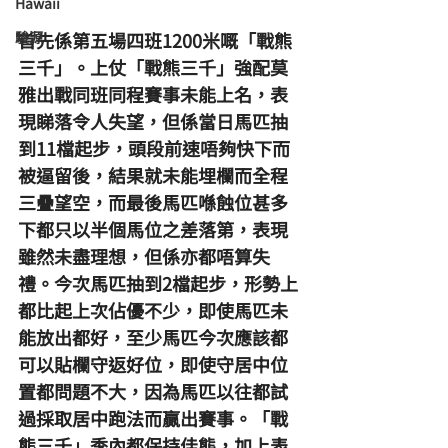
Hawaii
駿源
首先係第五場四班1200米嘅「戰熊
三千」。上仗「戰熊三千」強配莫
雅出戰同班同程賽事未能上名，表
現睇落令人失望，但係當日馬匹抽
到11檔起步，頭段前速唔夠快下而
被逼留後，結果就未能埋欄而全程
三疊望空，而最後馬匹喺蝕位甚多
下都只以半個馬位之差落第，表現
雖然未盡理想，但係亦都唔算失
禮。今次馬匹抽到2檔起步，形勢上
都比起上次佔優不少，即使馬匹未
能放出都好，至少馬匹今次應該都
可以貼欄守返好位，即使守居中位
置都問題不大，因為馬匹以往都試
過採取居中跑法而贏出賽事。「戰
熊三千」季內都保持佳態，加上表