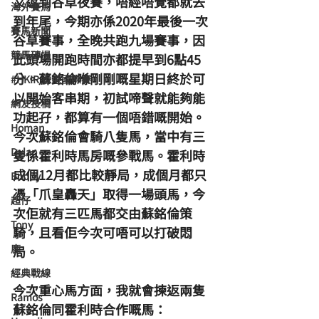
又返到谷草夜賽，唔經唔覺都就去
海外賽馬
到年尾，今期亦係2020年最後一次
賽馬新聞
谷草賽事，全晚共跑九場賽事，因
競馬磚提
此頭場開跑時間亦都提早到6點45
分。蘇銘倫喺剛剛嘅星期日終於可
#HKIR 香港國際賽
以開始客串期，初試啼聲就能夠能
網友投稿
功起孖，都算有一個唔錯嘅開始。
Homan
今次蘇銘倫會騎八隻馬，當中有三
Dylan
隻係霍利時馬房嘅參戰馬。霍利時
成個12月都比較靜局，成個月都只
Bobby
憑「爪皇轟天」取得一場頭馬，今
超仔
次佢就有三匹馬都交由蘇銘倫策
Tony
騎，且看佢今次可唔可以打破悶
鹿
局。
經典戰線
今次重心馬方面，我就會揀返兩隻
Ramos
蘇銘倫同霍利時合作嘅馬：