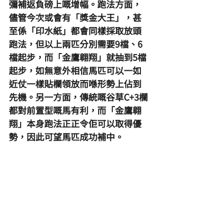
彌補返負磅上嘅增幅。跑法方面，
儘管今次或會有「獎金大王」，甚
至係「印水紙」都會同樣採取放頭
跑法，但以上兩匹分別需要9檔、6
檔起步，而「金鷹翱翔」就抽到5檔
起步，如無意外相信馬匹可以一如
近仗一樣貼欄領放而喺形勢上佔到
先機。另一方面，傳統嘅谷草C+3欄
都對前置型嘅馬有利，而「金鷹翱
翔」本身跑法正正令佢可以取得優
勢，因此可望馬匹成功補中。