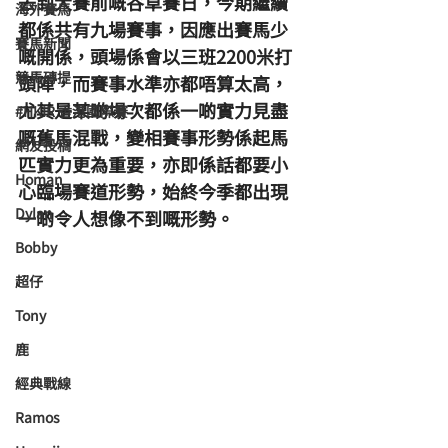
去到大賽前嘅谷草賽日，今期繼續
海外賽馬
都係共有九場賽事，因應出賽馬少
賽馬新聞
嘅開係，頭場係會以三班2200米打
競馬磚提
頭陣，而賽事水準亦都唔算太高，
尤其是某啲場次都係一啲實力見盡
#HKIR 香港國際賽
嘅舊馬混戰，變相賽事形勢係起馬
網友投稿
匹實力更為重要，亦即係話都要小
Homan
心臨場賽道形勢，始終今季都出現
Dylan
一啲令人想像不到嘅形勢。
Bobby
超仔
Tony
鹿
經典戰線
Ramos