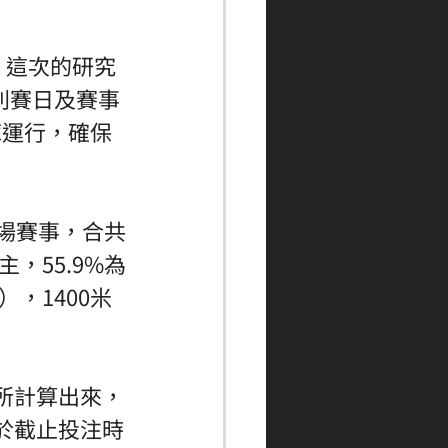
。這次的研究
個別賽日及賽事
庫運行，確保
場賽事，合共
主，55.9%為
），1400米
所計算出來，
於截止投注時