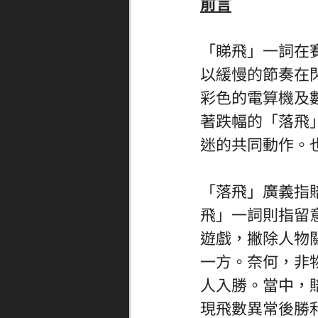
前言
「睇飛」一詞在
以緩慢的節奏在
彩色的電算機及
著跌幅的「落飛
迷的共同動作。
「落飛」廣義指
飛」一詞則指留
遊戲，撇除人物
一方。奈何，非
人入勝。當中，
現飛數異常後勝