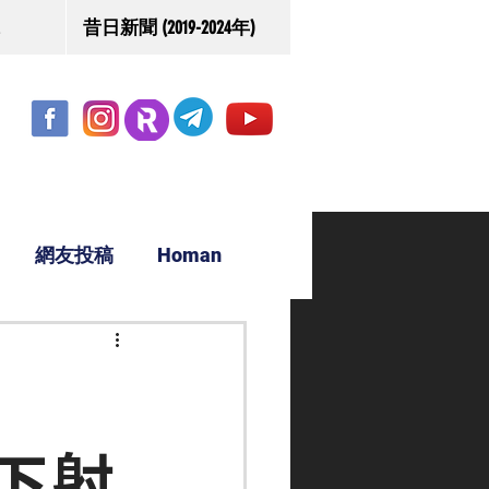
昔日新聞 (2019-2024年)
網友投稿
Homan
駿源
下射