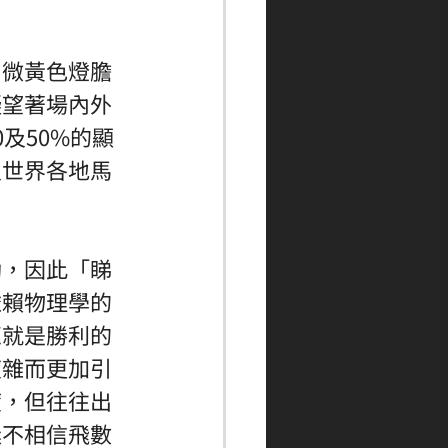
內微黃色燈膽
凝望著場內外
及50%的顯
及世界各地馬
。
動，因此「睇
依賴物理學的
匹就是勝利的
複雜而更加引
度，但往往出
迷不相信飛數