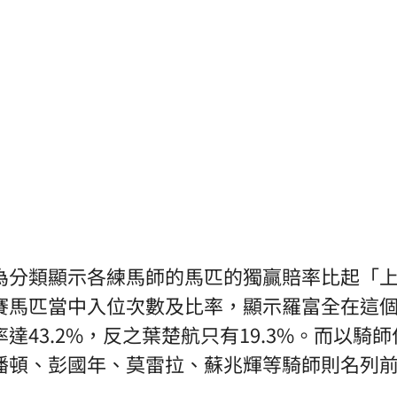
為分類顯示各練馬師的馬匹的獨贏賠率比起「
賽馬匹當中入位次數及比率，顯示羅富全在這
達43.2%，反之葉楚航只有19.3%。而以騎
潘頓、彭國年、莫雷拉、蘇兆輝等騎師則名列