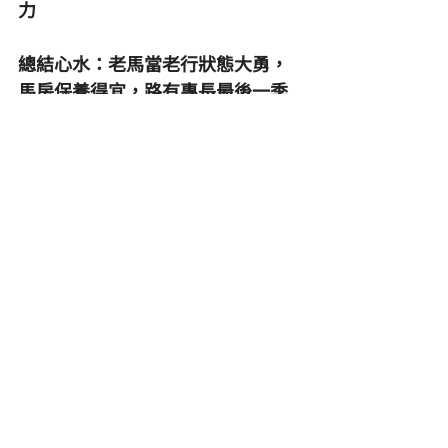
力
總結心水：老馬當老行狀態大勇，
馬房保養得宜，路有專長最後一季
必拼盡無可保留，支持弱勢馬房鬥
志高昂值得信賴 11 大運舞台 膽拖 1 
多姿多財 - 3 如真如假 - 4 真妙星
其他重心場次心水：
第三場 三班 草地 1000 米
重心場次心水：減夠分落班即刻大
力做功夫，單跳試閘動態積極史無
前例，強配潘頓似要打硬仗，重用
贏馬配備誠意十足 1 小鳥敖翔 膽拖 