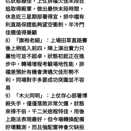
匹狀態極佳，上仗排檔欠佳末段狂
追取得殿軍，做出最快末段時間，
休息近三星期部署得宜，排中檔有
利直路保證能夠望空衝刺，半冷門
佳選值得兼顧
8）「旗袍老細」：上場田草直路賽
後上稍追入前四，陣上演出實力只
屬恰可並不超卓，狀態初起正在進
步中，轉場增程考驗場地性能，排
檔差預計有機會濟遇欠佳形勢不
利，同場對手多要成功突圍並不容
易
9）「木火同明」：上仗存心部署博
殺失手，僅僅落敗非常欠運，狀態
來得不俗，千二米途程特佳，用後
上跑法表現最好，但今場轉換配備
好壞難測，而且強配雷神會欠缺投