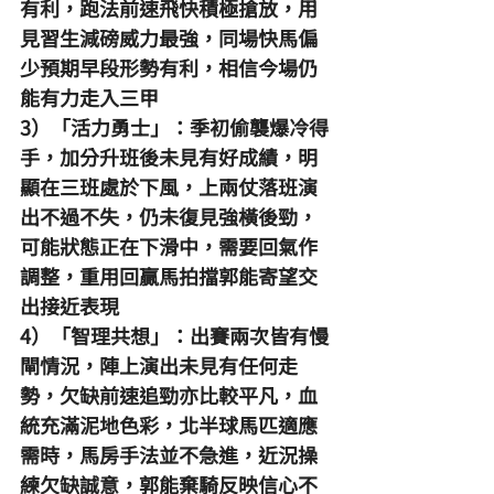
有利，跑法前速飛快積極搶放，用
見習生減磅威力最強，同場快馬偏
少預期早段形勢有利，相信今場仍
能有力走入三甲
3）「活力勇士」：季初偷襲爆冷得
手，加分升班後未見有好成績，明
顯在三班處於下風，上兩仗落班演
出不過不失，仍未復見強橫後勁，
可能狀態正在下滑中，需要回氣作
調整，重用回贏馬拍擋郭能寄望交
出接近表現
4）「智理共想」：出賽兩次皆有慢
閘情況，陣上演出未見有任何走
勢，欠缺前速追勁亦比較平凡，血
統充滿泥地色彩，北半球馬匹適應
需時，馬房手法並不急進，近況操
練欠缺誠意，郭能棄騎反映信心不