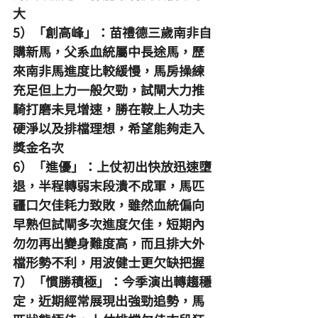
大
5）「創高峰」：苗禮德三歲南非自
購新馬，父系血統屬中長途馬，歷
來南非馬進度比較緩慢，馬房操練
充足但上力一般欠勁，試閘大力推
騎打磨未見增速，勝在鞍上人功夫
硬淨以及排檔理想，希望能夠走入
獎金名次
6）「進優」：上仗初出快放迅速墮
退，半程轉弱末段潰不成軍，馬匹
疆口欠佳耗力致敗，雖然血統偏向
早熟但試閘多次進度欠佳，短期內
勿勿再出變身難度高，而且排大外
檔形勢不利，用波健士更欠缺把握
7）「慣勝積極」：今季演出轉趨穩
定，近期經常展現出強勁追勢，馬