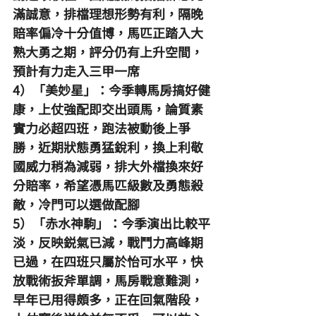
滿誠意，排檔理想形勢有利，隔晚
賠率偏冷十分值博，馬匹正踏入大
熟大勇之期，評分仍有上升空間，
預計有力走入三甲一席
4）「美妙星」：今季轉馬房搞好健
康，上仗強配即交出頭馬，論質素
實力必超四班，跑法被動後上爭
勝，近期狀態勇猛銳利，換上利敬
國威力稍為減弱，排大外檔換來好
分賠率，希望憑馬匹級數及勇態殺
敵，冷門可以選做配腳
5）「赤水神駒」：今季演出比較平
淡，反映鋭氣已減，戰鬥力高峰期
已過，在四班只屬於怡可水平，快
放戰術扳斧單調，馬房戰意難測，
早年已用得頗多，正在回氣階段，