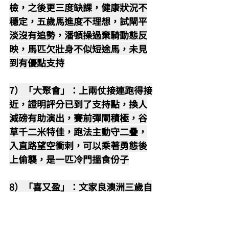
檢，之後更三度缺課，健康狀況不
穩定，五歲馬進度不理想，試閘平
淡沒有追勢，潘頓操過棄騎動態反
映，馬匹欠壯身不似短途馬，未見
到有優點支持
7）「大聚會」：上兩仗接連跑得接
近，證明評分已到了支持點，換人
減磅有助演出，賽前彈閘積極，谷
草千二米特佳，跑法主動守二疊，
入直路望空衝剌，可以乘著勇態後
上偷襲，是一匹冷門搵食份子
8）「喜又盈」：文家良澳洲三歲自
購新馬，一共試閘七次，每次演出
平淡跟跑，可見進度來得並不理
想，可能質素亦未見佳處，多人操