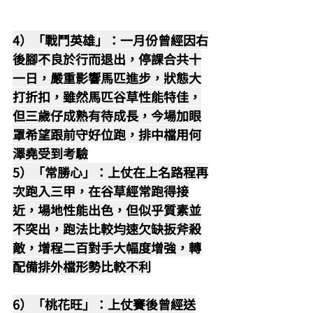
4）「戰鬥英雄」：一月份曾經因右
後腳不良於行而退出，停課合共十
一日，嚴重影響馬匹進步，狀態大
打折扣，雖然馬匹谷草性能特佳，
但三歲仔成熟有待成長，今場加眼
罩希望跟前守好位跑，排中檔用何
澤堯受到考驗
5）「常勝心」：上仗在上名路程再
次跑入三甲，在谷草經常跑得接
近，場地性能出色，但似乎質素並
不突出，跑法比較均速欠缺扳斧殺
敵，增程二百對手大幅度增強，轉
配備排外檔形勢比較不利
6）「桃花旺」：上仗賽後曾經送