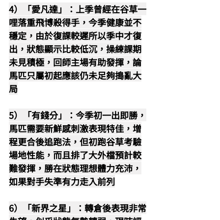
4）「愛凡達」：上季曾經在谷草一
哩落重飛博殺得手，今季健康並不
穩定，由於復課較遲所以季中才復
出，狀態顯示比較低沉，操練課期
未見積極，回師主場有助發揮，論
馬匹只屬初起應該仍未足夠搗亂大
局
5）「有錢分」：今季初一出即勝，
馬匹需要新鮮感刺激表現特佳，增
程更合後追跑法，但初跑谷草考驗
場地性能，而且排了大外檔預計較
難發揮，勝在狀態理想體力充沛，
如果對手失準有力走入前列
6）「新界之星」：轉倉後表現非常