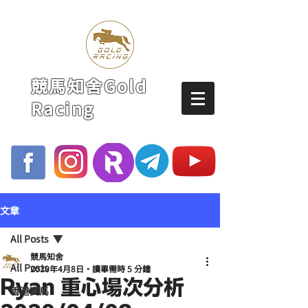
競馬知舍Gold
Racing
文章
All Posts
競馬知舍
All Posts
2020年4月8日
讀畢需時 5 分鐘
Ryan 重心場次分析
香港賽馬