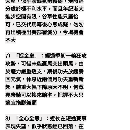
失望，似乎狀態氣勢轉弱，現時評
分處於極不利水平，而且年紀漸大
進步空間有限，谷草性能只屬恰
可，已交代馬幕後心態成疑，勿勿
再出積極出賽部署減分，今場機會
不大
7）「捉金皇」：經過季初一輪狂攻
攻勢，可惜未能贏馬交出頭馬，由
於體力嚴重透支，期後功夫放緩養
回元氣，休息近兩個月功夫重新新
起，體重大幅下降原因不明，何澤
堯棄騎可以換來賠率，把握不大只
適宜拖腳兼顧
8）「全心全意」：近仗在短途賽事
表現失望，似乎狀態經已回落，在