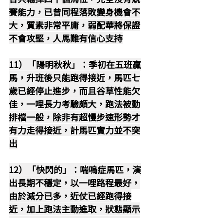
賽能力，已曾同程落敗變身機會不
大，質素非常平庸，弱配華將保證
不會攻堅，人馬難有信心支持
11）「陽明秋秋」：季初在五班贏
馬，升班後只能跑得接近，馬匹七
歲已經停止進步，而且谷草性能欠
佳，一哩長力考驗頗大，跑法被動
排檔一般，除非有超慢步速形勢才
有力走得接近，計馬匹實力並不突
出
12）「快閃的」：喘嗚症馬匹，演
出長期不穩定，以一哩路程最好，
由於減分已多，近仗已經跑得接
近，加上跑法主動進取，狀態顯示