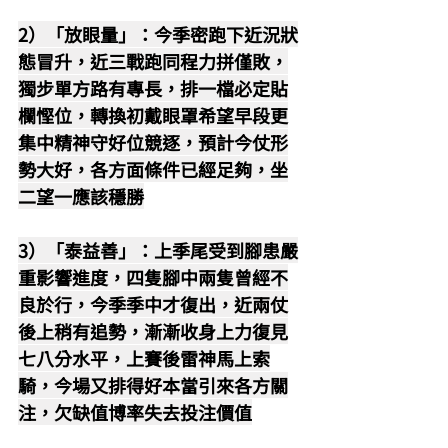
2）「放眼量」：今季密跑下近況狀
態冒升，近三戰跑同程力拼僅敗，
獨步單方路有專長，排一檔必定貼
欄慳位，轉換初戴眼罩希望早段更
集中精神守好位競逐，預計今仗形
勢大好，各方面條件已經足夠，坐
二望一應該穩勝
3）「泰益善」：上季尾受到腳患嚴
重影響進度，四隻腳中兩隻曾經不
良於行，今季季中才復出，近兩仗
後上稍有追勢，漸漸收身上力復見
七八分水平，上賽後雷神馬上索
騎，今場又排得好本當引來各方關
注，欠缺值博率失去投注價值