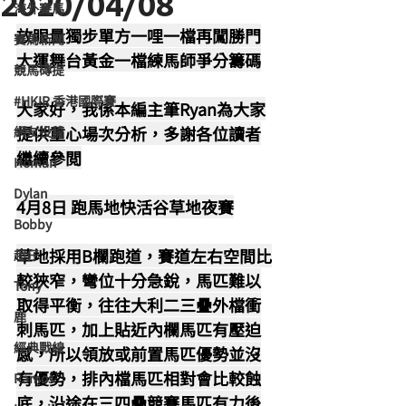
2020/04/08
海外賽馬
放眼量獨步單方一哩一檔再闖勝門
賽馬新聞
大運舞台黃金一檔練馬師爭分籌碼
競馬磚提
#HKIR 香港國際賽
大家好，我係本編主筆Ryan為大家
提供重心場次分析，多謝各位讀者
網友投稿
繼續參閲
Homan
Dylan
4月8日 跑馬地快活谷草地夜賽
Bobby
草地採用B欄跑道，賽道左右空間比
超仔
較狹窄，彎位十分急銳，馬匹難以
Tony
取得平衡，往往大利二三疊外檔衝
鹿
刺馬匹，加上貼近內欄馬匹有壓迫
經典戰線
感，所以領放或前置馬匹優勢並沒
有優勢，排內檔馬匹相對會比較蝕
Ramos
底，沿途在三四疊競賽馬匹有力後