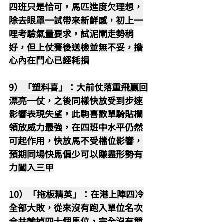
四班只是恰可，馬匹進度欠理想，
除去眼罩一試帶來新鮮感，初上一
哩考驗氣量要求，試泥閘走勢稍
好，但上仗賽後送檢並無不妥，擔
心內在鬥心已經耗損
9）「塑料喜」：大前仗落重飛贏回
漂亮一仗，之後同樣快放受到步速
影響表現失望，此駒喜歡單騎貼欄
領放威力最強，在四班中水平仍然
可起作用，快放馬不受檔位影響，
預期同場快馬偏少可以賺盡形勢有
力闖入三甲
10）「拖板精英」：在港上陣四冷
全部大敗，從來沒有跑入單位名次
合共輸掉四十個馬位，完全沒有競