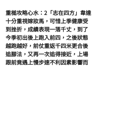
重槌攻略心水：2「志在四方」韋達
十分重視嫁妝馬，可惜上季健康受
到挫折，成績表現一落千丈，到了
今季初出後上跑入前四，之後狀態
越跑越好，前仗重返千四米更合後
追腳法，又再一次追得接近，上場
跟前竟遇上慢步速不利因素影響而
力戰僅敗，足證狀態火力俱備，戰
鬥力與質素絕對優越，末段爆發力
極之強勁，疆口乘巧容易發揮，加
羊毛面箍會更加集中，換上徒弟減
磅似馬房出擊手法，信任周俊樂靈
活走位可以克服陣上形勢，同場對
手只有一匹超級份子其他則實力平
庸沒有突出份子，快馬不多有中外
檔之助早段可跟前甚至領放位置叫