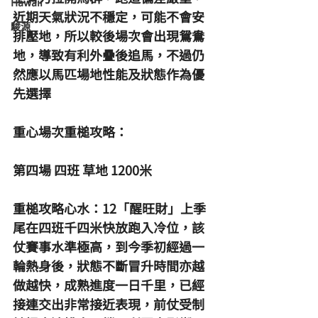
Hawaii
近期天氣狀況不穩定，可能不會安
駿源
排壓地，所以較後場次會出現鴛鴦
地，導致有利外疊後追馬，不過仍
然應以馬匹場地性能及狀態作為優
先選擇
重心場次重槌攻略：
第四場 四班 草地 1200米
重槌攻略心水：12「醒旺財」上季
尾在四班千四米快放跑入冷位，該
仗賽事水準極高，到今季初經過一
輪熱身後，狀態不斷冒升時間亦越
做越快，成熟進度一日千里，已經
接連交出非常接近表現，前仗受制