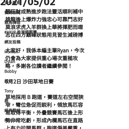
2021/05/02
海外賽馬
醒旺財成熟進步跑法靈活順利補中
賽馬新聞
雄龍後上爆炸力強忠心可靠鬥志好
競馬磚提
莫浪求虎入羊群換上華將擇肥而噬
#HKIR 香港國際賽
志在四方巔峰狀態用見習生減磅搏
網友投稿
大家好，我係本編主筆Ryan，今次
Homan
仍會為大家提供重心場次重槌攻
Dylan
略，多謝各位讀者繼續參閲！
Bobby
5月2日 沙田草地日賽 
超仔
Tony
草地採用 B 跑道，賽道左右空間狹
鹿
窄，彎位急促而鋭利，領放馬匹容
經典戰線
易取得平衡，外疊競賽馬匹後上形
勢非常吃虧，形成內欄馬匹在直路
Ramos
上有力拉開馬群，跑道偏差嚴重，