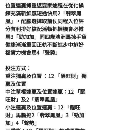
位置連贏搏重返耍家途程在從化操
練充滿新鮮感短途快馬2「翡翠鳳
凰」，配腳選擇取前仗同程入位評
分有利排好檔配潘頓把握機會必搏
馬3「勁加加」同四歲澳洲馬揀手貨
健康漸漸重回正軌不斷進步中排好
檔實力機會馬4「聲勢」
投注方式：
重注獨贏及位置 ：12 「醒旺財」獨
贏及位置
中注單棍連贏及位置連贏：12 「醒
旺財」及2「翡翠鳳凰」
小注連贏及位置連贏：12 「醒旺
財」馬膽拖2「翡翠鳳凰」3「勁加
加」4「聲勢」