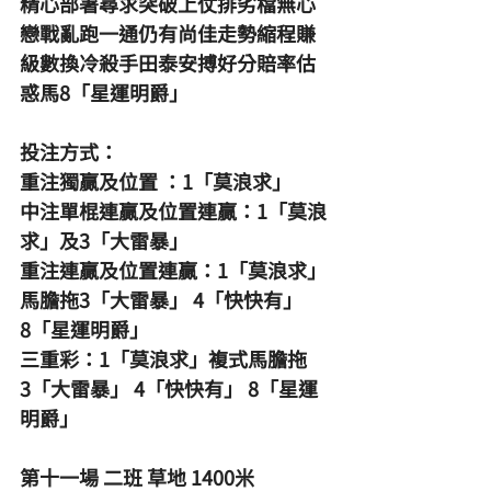
精心部署尋求突破上仗排劣檔無心
戀戰亂跑一通仍有尚佳走勢縮程賺
級數換冷殺手田泰安搏好分賠率估
惑馬8「星運明爵」
投注方式：
重注獨贏及位置 ：1「莫浪求」
中注單棍連贏及位置連贏：1「莫浪
求」及3「大雷暴」
重注連贏及位置連贏：1「莫浪求」
馬膽拖3「大雷暴」 4「快快有」 
8「星運明爵」
三重彩：1「莫浪求」複式馬膽拖
3「大雷暴」 4「快快有」 8「星運
明爵」
第十一場 二班 草地 1400米