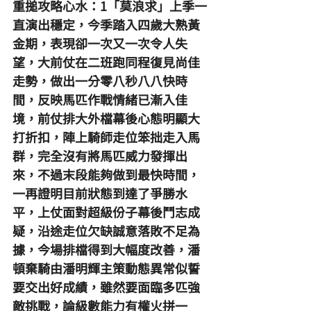
重搥攻略心水：1「莫浪求」上季一
直演出穩定，今季踏入四歲大熟黃
金期，表現卻一次又一次令人失
望，大前仗在二班跑同程復見尚佳
走勢，做出一分零八秒八八快時
間，反映馬匹作戰情緒已漸入佳
境，前仗排大外檔幕後心態明顯大
打折扣，陣上騎師走位笨拙走入馬
群，完全沒有將馬匹威力發揮出
來，不過末段能夠做到最快時間，
一再證明目前狀態到達了爭勝水
平，上仗面對超級份子幕後鬥志成
疑，沿途走位欠缺誠意落敗不足為
據，今場排檔得到大幅度改善，潘
頓棄騎由潘明輝主策動態異常似誓
要交出好成績，雖然要面臨多匹強
敵挑戰，論級數能力有權火拼一