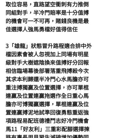
取位容易，直路望空衝刺有力推倒
同組對手，半冷門賠率是十分值搏
的機會可一不可再，賭錢良機是最
佳選擇人強馬勇檔好值得信任
3「雄龍」狀態冒升路程適合排中外
檔因素會被人忽視加上同場有明星
級對手大樹遮陰換來值搏好分回報
相信臨場幕後部署落重飛搏殺今次
其求本利歸還半冷門心水馬膽亦可
重注搏獨贏及位置選擇，亦可單棍
連贏及位置連贏拖選作全日重心馬
膽亦可博獨贏選擇，單棍連贏及位
置連贏搏泥地試準回復勇態重返強
項路程易配班德禮鬥志好冷門機會
馬11「好友利」三重彩配腳選擇揀
路有專長用見習生減磅增加優勢同