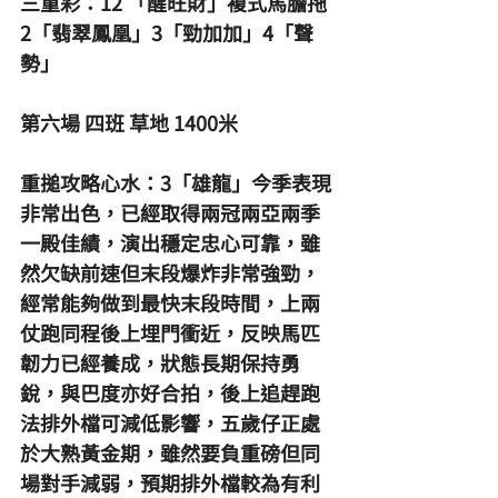
三重彩：12 「醒旺財」複式馬膽拖
2「翡翠鳳凰」3「勁加加」4「聲
勢」
第六場 四班 草地 1400米
重搥攻略心水：3「雄龍」今季表現
非常出色，已經取得兩冠兩亞兩季
一殿佳績，演出穩定忠心可靠，雖
然欠缺前速但末段爆炸非常強勁，
經常能夠做到最快末段時間，上兩
仗跑同程後上埋門衝近，反映馬匹
韌力已經養成，狀態長期保持勇
銳，與巴度亦好合拍，後上追趕跑
法排外檔可減低影響，五歲仔正處
於大熟黃金期，雖然要負重磅但同
場對手減弱，預期排外檔較為有利