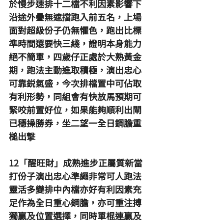
於慢步速排十二檔不利因素影響下
沿途外疊無遮擋跑入前五名，上場
面對超級份子仍無懼色，跑出比標
準時間還要快三綫，證明本身能力
絕不簡單，四歲仔正處於大熟黃金
期，跑法主動進取積極，演出忠心
可靠鋭氣盛，今次排檔置中可佔取
有利形勢，同組會有快放馬預期可
緊咬前置好位，如果能夠順利出閘
已穩操勝券，坐二望一全日鋼膽重
槌出撃
12「醒旺財」成熟進步正屬質新當
打份子演出忠心準繩非常可人跑法
靈活多變排中內檔亦好有利因素充
足作為全日重心鋼膽，亦可重注搏
獨贏及位置選擇，同時單棍連贏及