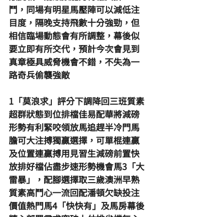
鬥，同場有明星馬壓陣可以減低注
目度，隔晚支持飛數十分強勁，但
相信臨場動態會有所調整，幕後似
要立即有所交代，預計今次會見到
真章極具威脅機會不錯，不失為一
路奇兵偷襲強敵
1「莫浪求」評分下調降回三班質素
超群狀態到位排檔佳易配華將減磅
形勢有利緊咬領放馬追趕半冷門馬
膽可大注搏獨贏選擇，可單棍連贏
及位置連贏搏用見習生減磅前置快
放排好檔佔盡步速形勢機會馬3「大
雷暴」，配腳選擇取三歲澳洲早熟
質素高鬥心一流回配潘頓欠缺投注
價值熱門馬4「快快有」及馬房幕後