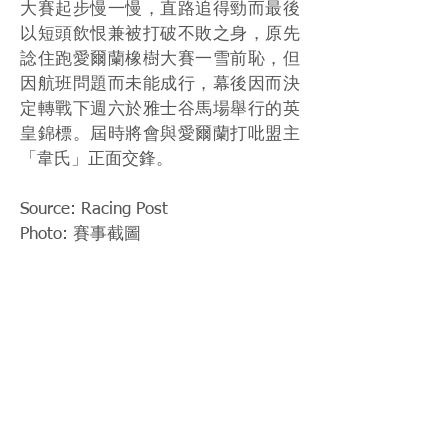
大賽起步慢一慢，直路追得勁而最後
以短頭飲恨兼被打破不敗之身，原先
諗住跑愛爾蘭橡樹大賽一雪前恥，但
因航班問題而未能成行，幕後因而決
定轉戰下週六於雅士谷馬場舉行的英
皇錦標。屆時將會與愛爾蘭打吡盟主
「韋氏」正面交鋒。
Source: Racing Post
Photo: 賽事截圖