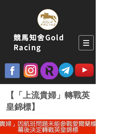
競馬知舍Gold
Racing
【「上流貴婦」轉戰英
皇錦標】