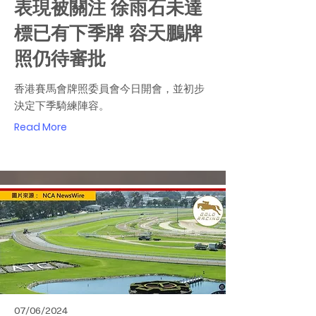
表現被關注 徐雨石未達
標已有下季牌 容天鵬牌
照仍待審批
香港賽馬會牌照委員會今日開會，並初步
決定下季騎練陣容。
Read More
07/06/2024