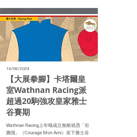
14/06/2024
【大展拳腳】卡塔爾皇
室Wathnan Racing派
超過20駒強攻皇家雅士
谷賽期
Wathnan Racing上年喺成立無耐就憑「壯
膽識」（Courage Mon Ami）攻下雅士谷