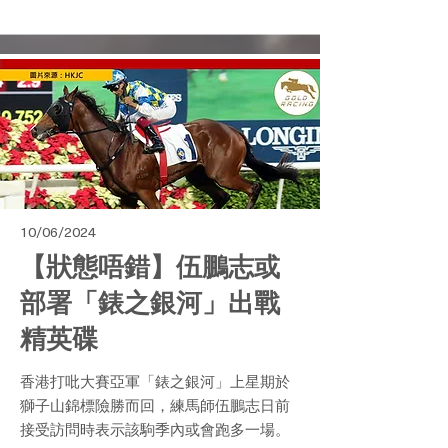
10/06/2024
【狀態唔錯】伍鵬志或
部署「錶之銀河」出戰
精英碟
香港打吡大賽亞軍「錶之銀河」上星期於
獅子山錦標險勝而回，練馬師伍鵬志日前
接受訪問時表示該駒季內或會跑多一場。