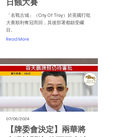
日蝕大賽
「名戰古城」（City Of Troy）於英國打吡
大賽順利奪冠而回，其後部署都頗受矚
目。
Read More
07/06/2024
【牌委會決定】兩華將