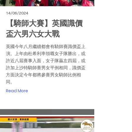
14/06/2024
【騎師大賽】英國識價
盃六男六女大戰
英國今年八月繼續都會有騎師賽識價盃上
演。上年由杜希利率領嘅女子隊勝出，或
許近八屆賽事入面，女子隊贏左四屆，或
許加上沙特騎師賽男女平例相同，識價盃
方面決定今年都將參賽男女騎師比例相
同。
Read More