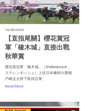
14/06/2024
【直指尾關】櫻花賞冠
軍「橡木城」直接出戰
秋華賞
櫻花賞冠軍「橡木城」（Stellenbosch，
ステレンボッシュ）上仗日本橡樹大賽喺
戶崎圭太胯下取得亞軍。
Read More