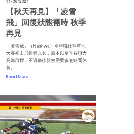
11/06/2024
【秋天再見】「凌雪
飛」回復狀態需時 秋季
再見
「凌雪飛」（Nashwa）今年喺杜拜草地
大賽初出只得第九名，原本以夏季各項大
賽為目標，不過幕後就會需要多啲時間休
養。
Read More