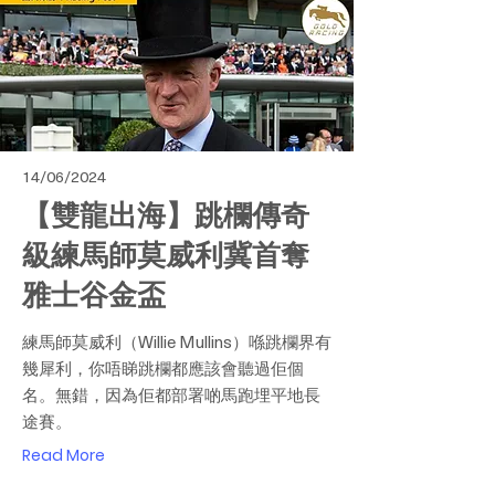
14/06/2024
【雙龍出海】跳欄傳奇
級練馬師莫威利冀首奪
雅士谷金盃
練馬師莫威利（Willie Mullins）喺跳欄界有
幾犀利，你唔睇跳欄都應該會聽過佢個
名。無錯，因為佢都部署啲馬跑埋平地長
途賽。
Read More