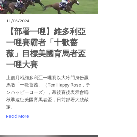
11/06/2024
【部署一哩】維多利亞
一哩賽霸者「十歡薔
薇」目標美國育馬者盃
一哩大賽
上個月喺維多利亞一哩賽以大冷門身份贏
馬嘅「十歡薔薇」（Ten Happy Rose，テ
ンハッピーローズ），幕後賽後表示會喺
秋季遠征美國育馬者盃，日前部署大致敲
定。
Read More