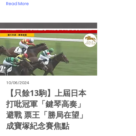
Read More
10/06/2024
【只餘13駒】上屆日本
打吡冠軍「鍵琴高奏」
避戰 票王「勝局在望」
成寶塚紀念賽焦點