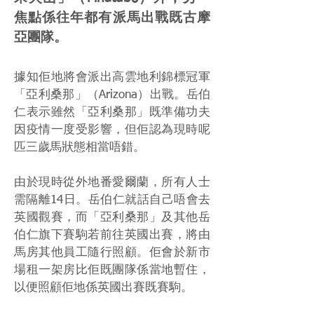
焦點係往年都有派馬出戰既古摩
亞團隊。
據知佢地將會派出高雲地利錦標冠軍
「亞利桑那」（Arizona）出戰。岳伯
仁表示雖然「亞利桑那」既準備功夫
因疫情一度受影響，但佢認為現時呢
匹三歲馬狀態相當唔錯。
由於現時從外地番愛爾蘭，所有人士
需隔離14日。岳伯仁就話自己唔會去
英國觀賽，而「亞利桑那」及其他岳
伯仁旗下賽駒若前往英國出賽，將由
馬房其他員工隨行照顧。佢會於新市
場租一架房比佢既團隊係當地暫住，
以便照顧佢地係英國出賽既賽駒。