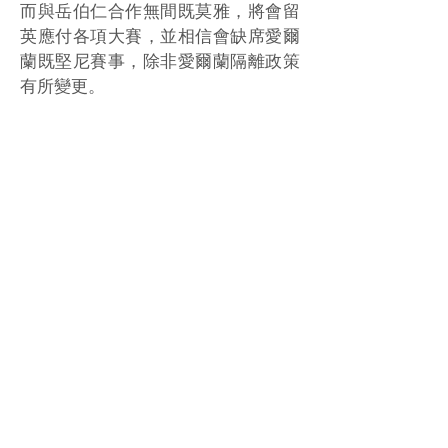
而與岳伯仁合作無間既莫雅，將會留
英應付各項大賽，並相信會缺席愛爾
蘭既堅尼賽事，除非愛爾蘭隔離政策
有所變更。
Source: Racing Post
< Previous News
News List