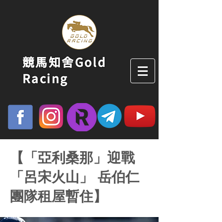
競馬知舍Gold
Racing
【「亞利桑那」迎戰
「呂宋火山」 岳伯仁
團隊租屋暫住】