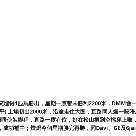
夾埋得1匹馬勝出，星期一京都未勝利2200米，DMM會一口
(松山弘平) 上場初出2000米，沿途走住大圈，直路同人爆一
內欄唔使蝕腳程，直路一度冇位，好在松山搵到空檔穿上嚟
成功補中；燈燈今個星期勝完再勝，同Davi、GE及6jai