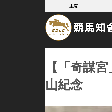
主頁
競馬知舍G
【「奇謀宮」
山紀念