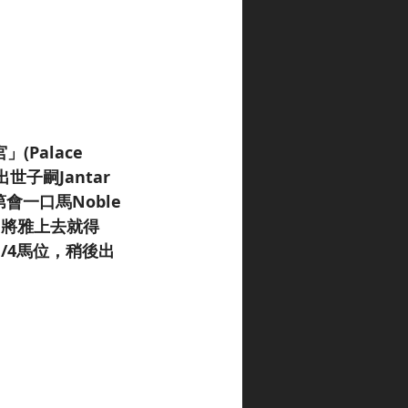
Palace 
子嗣Jantar 
一口馬Noble 
川田將雅上去就得
/4馬位，稍後出