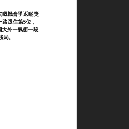
去嘅機會爭返啲獎
，一路跟住第5位，
嚟個大外一氣衝一段
勝局。