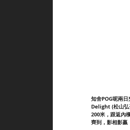
知舍POG呢兩日
Delight 
200米，跟返
齊到，影相影贏，