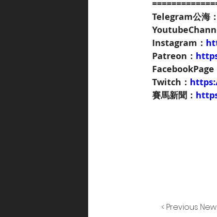
=============
Telegram
公海
YoutubeChann
Instagram
：
ht
Patreon
：
http
FacebookPage
Twitch
：
https
賽馬新聞：
http
< Previous New