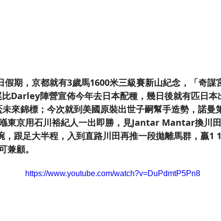
假期，京都就有3歲馬1600米三級賽新山紀念，「奇謀宮」(
年尾比Darley陣營宣佈今年去日本配種，幾日後就有匹日本出世
日盃未來錦標；今次就到美國原裝出世子嗣幫手造勢，諾曼第會
1月喺東京用石川裕紀人一出即勝，見Jantar Mantar換
碗，跟足大半程，入到直路川田再推一段拋離馬群，贏1 1
亦可兼顧。
https://www.youtube.com/watch?v=DuPdmtP5Pn8