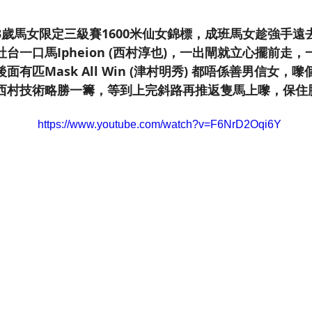
3歲馬女限定三級賽1600米仙女錦標，成班馬女趁強手遠
台一口馬Ipheion (西村淳也)，一出閘就立心擺前走
面有匹Mask All Win (津村明秀) 都唔係善男信女，
西村技術略勝一籌，等到上完斜路再推返隻馬上嚟，保住
https://www.youtube.com/watch?v=F6NrD2Oqi6Y