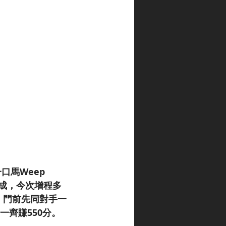
馬Weep 
段唔成，今次增程多
，門前先同對手一
一齊賺550分。