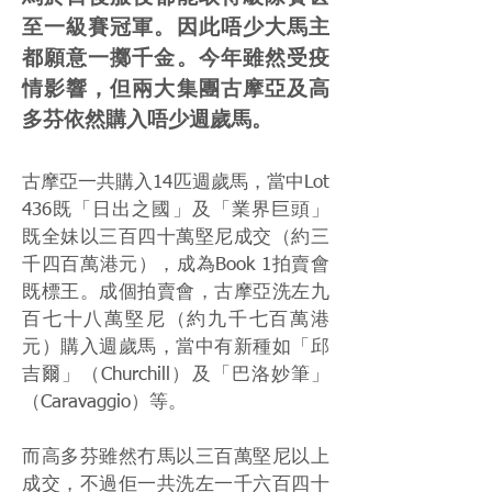
至一級賽冠軍。因此唔少大馬主
都願意一擲千金。今年雖然受疫
情影響，但兩大集團古摩亞及高
多芬依然購入唔少週歲馬。
古摩亞一共購入14匹週歲馬，當中Lot
436既「日出之國」及「業界巨頭」
既全妹以三百四十萬堅尼成交（約三
千四百萬港元），成為Book 1拍賣會
既標王。成個拍賣會，古摩亞洗左九
百七十八萬堅尼（約九千七百萬港
元）購入週歲馬，當中有新種如「邱
吉爾」（Churchill）及「巴洛妙筆」
（Caravaggio）等。
而高多芬雖然冇馬以三百萬堅尼以上
成交，不過佢一共洗左一千六百四十