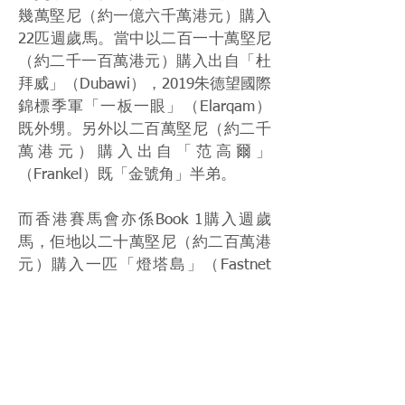
幾萬堅尼（約一億六千萬港元）購入
22匹週歲馬。當中以二百一十萬堅尼
（約二千一百萬港元）購入出自「杜
拜威」（Dubawi），2019朱德望國際
錦標季軍「一板一眼」（Elarqam）
既外甥。另外以二百萬堅尼（約二千
萬港元）購入出自「范高爾」
（Frankel）既「金號角」半弟。
而香港賽馬會亦係Book 1購入週歲
馬，佢地以二十萬堅尼（約二百萬港
元）購入一匹「燈塔島」（Fastnet
Rock），相信會係2022年既國際馬匹
拍賣會轉售。
Source: Racing Post