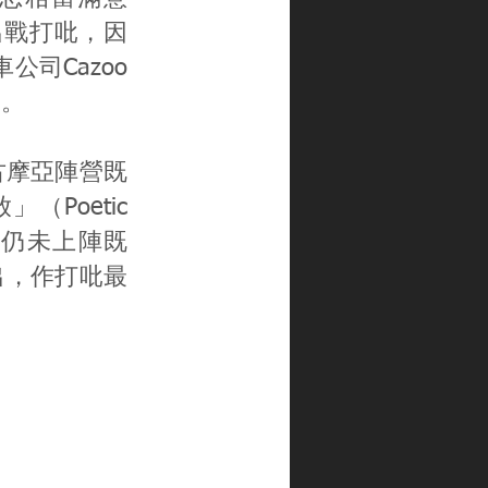
出戰打吡，因
司Cazoo
吡。
古摩亞陣營既
」（Poetic
季仍未上陣既
初出，作打吡最