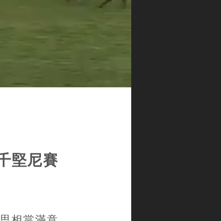
二千堅尼賽
師郗國思相當滿意