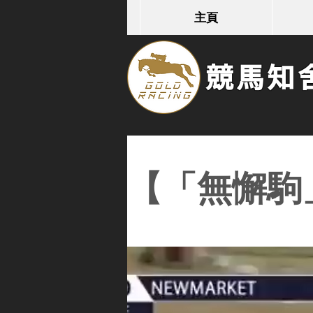
主頁
競馬知舍G
【「無懈駒