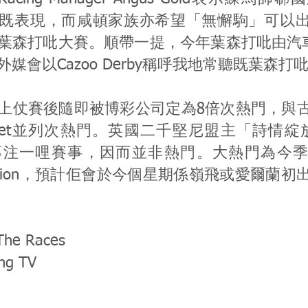
既表現，而咸頓家族亦希望「無懈駒」可以
葉森打吡大賽。順帶一提，今年葉森打吡由汽車公
媒會以Cazoo Derby稱呼我地常聽既葉森打
上仗賽後隨即被博彩公司定為8倍次熱門，與
i Ballet並列次熱門。英國二千堅尼盟主「詩情綻放
）會專注一哩賽事，因而並非熱門。大熱門為今
efinition，預計佢會於今個星期係嶺飛或愛爾蘭
 The Races
ing TV