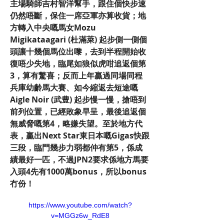
主場騎師吉村智洋幫手，跟住個快步速
仍然唔斷，保住一席亞軍亦算收貨；地
方轉入中央嘅馬女Mozu 
Migikataagari (杜滿萊) 起步側一側個
頭讓十幾個馬位出嚟，去到半程開始收
復唔少失地，臨尾如狼似虎咁追返個第
3，算有驚喜；反而上年贏過同場同程
兵庫幼齡馬大賽、如今縮返去短途嘅
Aigle Noir (武豊) 起步慢一慢，搶唔到
前列位置，已經敗象早呈，最後追返個
無威脅嘅第4，略嫌失望。至於地方代
表，贏出Next Star東日本嘅Gigas快跟
三段，臨門幾步力弱都仲有第5，係成
績最好一匹，不過JPN2要求係地方馬要
入頭4先有1000萬bonus，所以bonus
冇份！
https://www.youtube.com/watch?
v=MGGz6w_RdE8