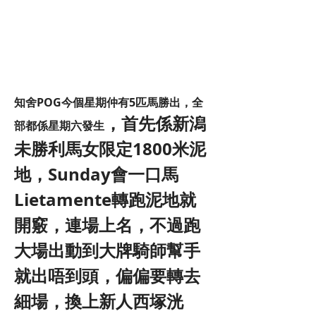
知舍POG今個星期仲有5匹馬勝出，全
，首先係新潟
部都係星期六發生
未勝利馬女限定1800米泥
地，Sunday會一口馬
Lietamente轉跑泥地就
開竅，連場上名，不過跑
大場出動到大牌騎師幫手
就出唔到頭，偏偏要轉去
細場，換上新人西塚洸