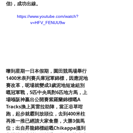
信)，成功出線。
https://www.youtube.com/watch?
v=HFV_FENUU9w
嚟到星期一日本假期，園田競馬場舉行
1400米表列賽兵庫冠軍錦標，因應泥地
賽改革，呢場就變成3歲泥地短途組別
嘅冠軍戰，5匹中央馬對6匹地方馬，上
場喺阪神贏出公開賽紫羅蘭錦標嘅A 
Tracks換上莫雷拉助陣，當正谷草咁
跑，起步就霸到放頭位，去到400米柱
再推一推已經請大家食塵，大勝3個馬
位；出自昇龍錦標組嘅Chikappa搵到