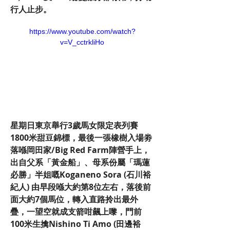
行人止步。
https://www.youtube.com/watch?
v=V_cctrkliHo
星期日東京舉行3歲馬女限定表列賽
1800米甜豆錦標，最後一張橡樹入場劵
落喺岡田家/Big Red Farm陣營手上，
出自父系「黃金船」、母系份屬「瑪蓮
必勝」半姐嘅Koganeno Sora (石川裕
紀人) 由早段喺大約第8位左右，落後前
面大約7個馬位，轉入直路拎出最外
疊，一望空就成支箭咁飆上嚟，門前
100米生擒Nishino Ti Amo (田邊裕