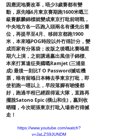
因應泥地賽改革，唔少3歲賽都有變
動，原先喺6月東京賽期跑1600米嘅三
級賽麒麟錦標就變成東京打吡前哨戰，
中央地方各一匹跑入頭兩名有優先出賽
位，再提早至4月、移師京都跑1900
米，本來喺POG時段以外冇得計分，變
成而家有分落袋；改版之後嘅比賽喺星
期六上演，之前講過贏出風信子錦標、
本來打算遠征美國嘅Ramjet (三浦皇
成) 最後一刻比T O Password搣咗機
票，唯有留喺日本轉去爭東京打吡，即
使初跑一哩以上，早段落腳有啲慢都
好，跑過半程已經跟得返大隊，直路再
擺脫Satono Epic (橫山和生)，贏到收
晒韁，今次呢張東京打吡入場劵冇得搣
走！
https://www.youtube.com/watch?
v=JaLZS9JUNDM