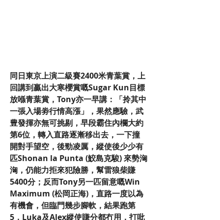
同日東京上演二級賽2400米青葉賞，上
回講到贏出大寒櫻賞嘅Sugar Kun目標
放喺青葉賞，Tony亦一早講：「拎其中
一張入場劵行情高漲」，果然應驗，武
豊發揮亦無可挑剔，早段霸住內欄大約
第6位，轉入直路逐漸移出去，一下撞
開對手望空，後勁凌厲，縱使後少少有
匹Shonan la Punta (鮫島克駿) 來勢洶
洶，仍能力拒來犯險勝，幫雷狼柴賺
5400分；反而Tony另一匹留意嘅Win 
Maximum (松岡正海)，直路一度以為
有機會，但臨門幾步腳軟，結果跑第
5，Luka及Alex縱使賺分都冇用，打吡