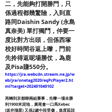
二，先能夠打開勝門，只
係過程都幾驚險，入到直
路同Daishin Sandy (永島
真奈美) 單打獨鬥，仲要一
度比對方出頭，但係西塚
校好時間谷返上嚟，門前
先拎得返呢場勝仗，為鹿
及Pisa賺550分。
https://jra.webcdn.stream.ne.jp/w
eb/jra/onetag2020/eqPcPlayer2.ht
ml?target=202401040102
再轉到京都睇兩組賽事，先嚟一場未勝
利1900米泥地，廣尾會一口馬Xebec 
(坂井瑠星) 又係2歲中段受傷，進度延誤