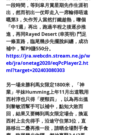
一段時間，等到皐月賞星期先作生涯初
出，然而初出一仗即走入一席輸得唔遠
嘅第3，矢作芳人當然打鐵趁熱，嚟個
「中1週」再出，跑過半程之後逐步推
進，再同Rayed Desert (幸英明) 鬥足
一條直路，臨尾幾步先擺脫糾纏，成功
補中，幫P9賺550分。
https://jra.webcdn.stream.ne.jp/w
eb/jra/onetag2020/eqPcPlayer2.ht
ml?target=202403080303
另一場未勝利馬女限定1800米，「神
業」半妹Humming上年11月出道戰用
西村淳也只得「梗頸四」，以為再出搵
到黎敏滔幫手可以補中，點知大敗而
回，結果又要轉到馬女限定場合，換返
西村上去先得手，沿途守住第3位，直
路移出二疊再推一段，請晒全場對手食