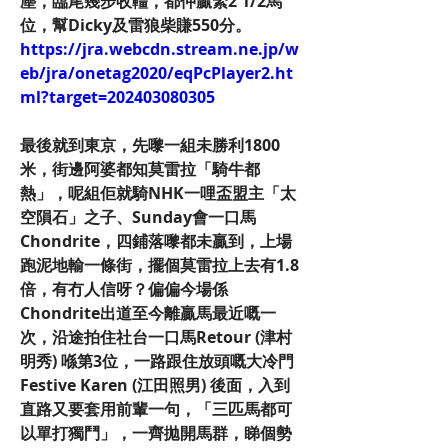
塵，臨尾幾步收韁，都仲贏緊2 1/2馬
位，幫Dicky及雷狼柴賺550分。
https://jra.webcdn.stream.ne.jp/w
eb/jra/onetag2020/eqPcPlayer2.ht
ml?target=202403080305
最後就到東京，先嚟一組未勝利1800
米，街邊阿婆都知莫雷拉「騎牛都
熱」，呢組佢就騎NHK一哩盃盟主「太
空隕石」之子、Sunday會一口馬
Chondrite，四鋪落嚟都未贏到，上場
跑泥地輸一條街，擺個莫雷拉上去有1.8
倍，有冇人信呀？偏偏今場係
Chondrite出道至今離贏馬最近嘅一
次，沿途拍住社台一口馬Retour (津村
明秀) 喺第3位，一路跟住放頭嘅大冷門
Festive Karen (江田照男) 後面，入到
直路又要套用前輩一句，「三匹馬都可
以單打獨鬥」，一齊拋開馬群，睇個勢