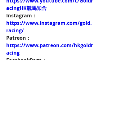
https://www.youtube.com/c/Goldr
acingHK競馬知舍
Instagram：
https://www.instagram.com/gold.
racing/
Patreon：
https://www.patreon.com/hkgoldr
acing
FacebookPage：
https://www.facebook.com/HKGol
dRacing
Twitch：
https://www.twitch.tv/goldenrace
賽馬新聞：
https://www.hkgoldracing.com/ne
ws-1