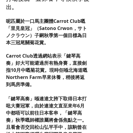
出。
呢匹屬於一口馬主團體Carrot Club嘅
「里見皇冠」（Satono Crwon，サト
ノクラウン）子嗣秋季第一個目標為日
本三冠尾關菊花賞。
Carrot Club透過網站表示「鍵琴高
奏」好大可能避過所有熱身賽，直接劍
指10月中嘅菊花賞。現時佢喺北海道嘅
Northern Farm早來休養，稍後將返
到馬房準備。
「鍵琴高奏」喺連達文胯下取得日本打
吡大賽冠軍，由於連達文直至來年6月
中都唔可以前往日本客串，「鍵琴高
奏」秋季嘅帥權誰屬將會係焦點之一。
且看會否交回松山弘平手中，該駒曾在