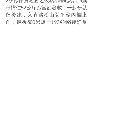
2勝條件賽輕勝之後就部署呢場，4歲
仔揹住52公斤跑當然著數，一起步就
留後跑，入直路松山弘平偷內欄上
前，最後600米爆一段34秒8幾好反
應，終點前力壓走差唔多位、入直路
抄出外檔爆一段嘅「最優異」
(L'Excellence)，越級挑戰成功。
Machaon d'Or幕後之後部署阪神大賞
典，相信係嚟緊春季天皇賞黑馬份
子。
https://www.youtube.com/watch?
v=CZ1vcsfcM48