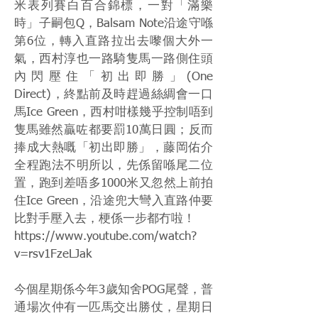
米表列賽白百合錦標，一對「滿樂
時」子嗣包Q，Balsam Note沿途守喺
第6位，轉入直路拉出去嚟個大外一
氣，西村淳也一路騎隻馬一路側住頭
內閃壓住「初出即勝」(One
Direct)，終點前及時趕過絲綢會一口
馬Ice Green，西村咁樣幾乎控制唔到
隻馬雖然贏咗都要罰10萬日圓；反而
捧成大熱嘅「初出即勝」，藤岡佑介
全程跑法不明所以，先係留喺尾二位
置，跑到差唔多1000米又忽然上前拍
住Ice Green，沿途兜大彎入直路仲要
比對手壓入去，梗係一步都冇啦！
https://www.youtube.com/watch?
v=rsv1FzeLJak
今個星期係今年3歲知舍POG尾聲，普
通場次仲有一匹馬交出勝仗，星期日