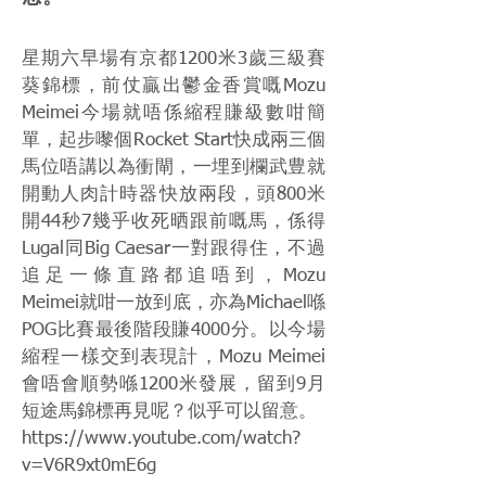
星期六早場有京都1200米3歲三級賽
葵錦標，前仗贏出鬱金香賞嘅Mozu
Meimei今場就唔係縮程賺級數咁簡
單，起步嚟個Rocket Start快成兩三個
馬位唔講以為衝閘，一埋到欄武豊就
開動人肉計時器快放兩段，頭800米
開44秒7幾乎收死晒跟前嘅馬，係得
Lugal同Big Caesar一對跟得住，不過
追足一條直路都追唔到，Mozu
Meimei就咁一放到底，亦為Michael喺
POG比賽最後階段賺4000分。以今場
縮程一樣交到表現計，Mozu Meimei
會唔會順勢喺1200米發展，留到9月
短途馬錦標再見呢？似乎可以留意。
https://www.youtube.com/watch?
v=V6R9xt0mE6g