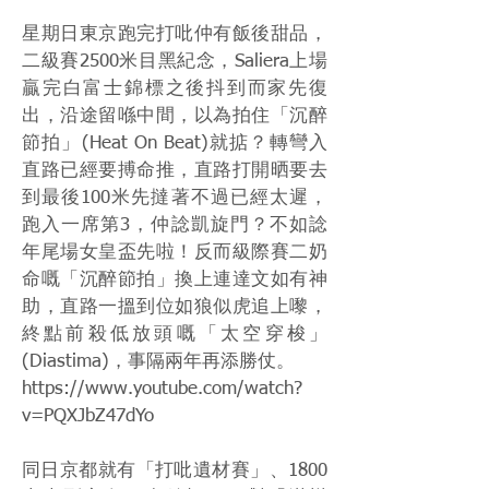
星期日東京跑完打吡仲有飯後甜品，
二級賽2500米目黑紀念，Saliera上場
贏完白富士錦標之後抖到而家先復
出，沿途留喺中間，以為拍住「沉醉
節拍」(Heat On Beat)就掂？轉彎入
直路已經要搏命推，直路打開晒要去
到最後100米先撻著不過已經太遲，
跑入一席第3，仲諗凱旋門？不如諗
年尾場女皇盃先啦！反而級際賽二奶
命嘅「沉醉節拍」換上連達文如有神
助，直路一搵到位如狼似虎追上嚟，
終點前殺低放頭嘅「太空穿梭」
(Diastima)，事隔兩年再添勝仗。
https://www.youtube.com/watch?
v=PQXJbZ47dYo
同日京都就有「打吡遺材賽」、1800