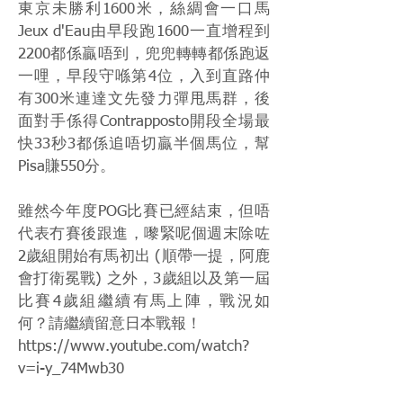
東京未勝利1600米，絲綢會一口馬
Jeux d'Eau由早段跑1600一直增程到
2200都係贏唔到，兜兜轉轉都係跑返
一哩，早段守喺第4位，入到直路仲
有300米連達文先發力彈甩馬群，後
面對手係得Contrapposto開段全場最
快33秒3都係追唔切贏半個馬位，幫
Pisa賺550分。
雖然今年度POG比賽已經結束，但唔
代表冇賽後跟進，嚟緊呢個週末除咗
2歲組開始有馬初出 (順帶一提，阿鹿
會打衛冕戰) 之外，3歲組以及第一屆
比賽4歲組繼續有馬上陣，戰況如
何？請繼續留意日本戰報！
https://www.youtube.com/watch?
v=i-y_74Mwb30