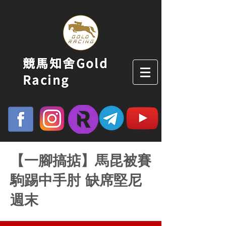
競馬知舍Gold
Racing
【一腳搞掂】馬昆被賽
駒踢中手肘 缺席堅尼
週末