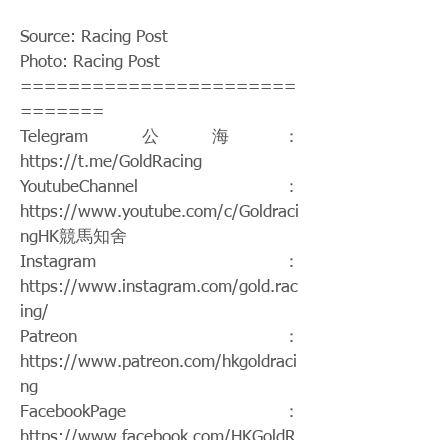
Source: Racing Post
Photo: Racing Post
=======================
=======
Telegram公海：
https://t.me/GoldRacing
YoutubeChannel：
https://www.youtube.com/c/Goldraci
ngHK
競馬知舍
Instagram：
https://www.instagram.com/gold.rac
ing/
Patreon：
https://www.patreon.com/hkgoldraci
ng
FacebookPage：
https://www.facebook.com/HKGoldR