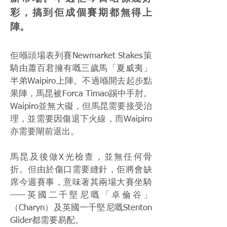
彩，搞到佢成個賽期都無得上
陣。
佢喺頭場表列賽Newmarket Stakes策
騎由蕭百君擁有嘅三歲馬「夏威夷」
半弟Waipiro上陣。不過喺開去起步點
果陣，馬昆被Forca Timao踢中手肘。
Waipiro並無大礙，但馬昆需要接受治
理，並需要因傷退下火線，而Waipiro
亦需要閘前退出。
馬昆及後做X光檢查，並無任何骨
折。但由於傷口需要縫針，佢將會缺
席今週賽事，意味著其兩場大賽坐騎
——英國二千堅尼嘅「卓倫谷」
（Charyn）及英國一千堅尼嘅Stenton
Glider都需要易配。