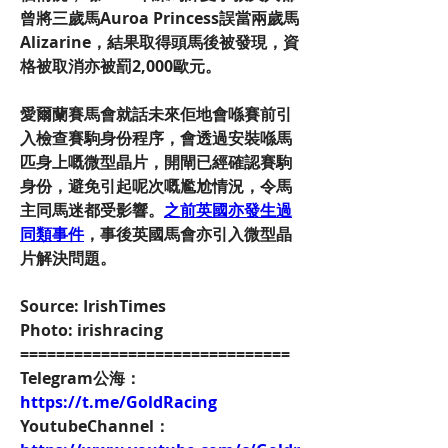
曾將三歲馬Auroa Princess誤當兩歲馬
Alizarine，結果取得頭馬後被發現，資
格被取消亦被罰2,000歐元。
愛爾蘭賽馬會就話未來佢地會喺賽前引
入檢查賽駒身份程序，會透過安裝喺馬
匹身上嘅微型晶片，開閘已經確認賽駒
身份，避免引起呢次嘅尷尬情況，令馬
主同馬迷都受影響。
之前英國亦發生過
同類事件
，事後英國馬會亦引入微型晶
片解決問題。
Source: IrishTimes
Photo: irishracing
==============================
Telegram公海：
https://t.me/GoldRacing
YoutubeChannel：