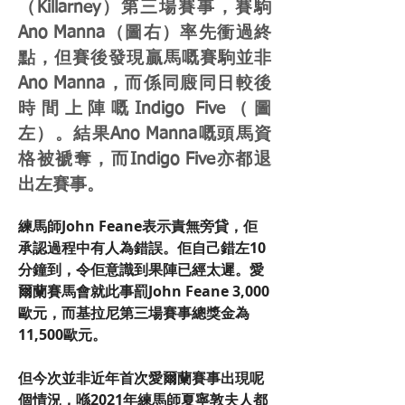
（Killarney）第三場賽事，賽駒
Ano Manna（圖右）率先衝過終
點，但賽後發現贏馬嘅賽駒並非
Ano Manna，而係同廄同日較後
時間上陣嘅Indigo Five（圖
左）。結果Ano Manna嘅頭馬資
格被褫奪，而Indigo Five亦都退
出左賽事。
練馬師John Feane表示責無旁貸，佢
承認過程中有人為錯誤。佢自己錯左10
分鐘到，令佢意識到果陣已經太遲。愛
爾蘭賽馬會就此事罰John Feane 3,000
歐元，而基拉尼第三場賽事總獎金為
11,500歐元。
但今次並非近年首次愛爾蘭賽事出現呢
個情況，喺2021年練馬師夏寧敦夫人都