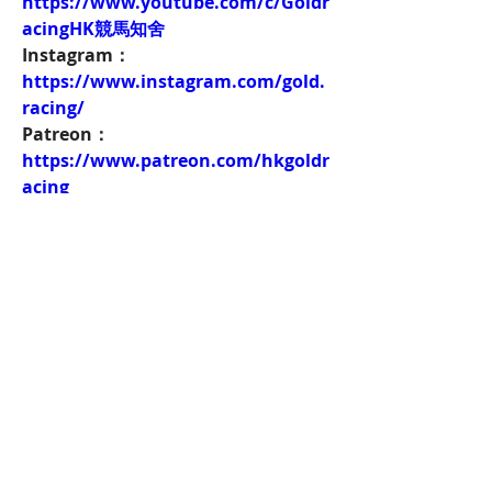
https://www.youtube.com/c/Goldr
acingHK競馬知舍
Instagram：
https://www.instagram.com/gold.
racing/
Patreon：
https://www.patreon.com/hkgoldr
acing
FacebookPage：
https://www.facebook.com/HKGol
dRacing
Twitch：
https://www.twitch.tv/goldenrace
賽馬新聞：
https://www.hkgoldracing.com/ne
ws-1