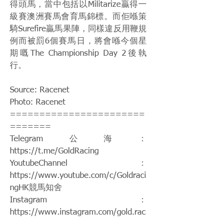
得頭馬，當中包括以Militarize贏得一
級賽澳洲賽馬會育馬錦標。而佢喺策
騎Surefire贏馬果陣，同樣違反用鞭規
例而被罰6個賽馬日，將會喺今個星
期嘅The Championship Day 2後執
行。
Source: Racenet
Photo: Racenet
=======================
=======
Telegram公海：
https://t.me/GoldRacing
YoutubeChannel：
https://www.youtube.com/c/Goldraci
ngHK
競馬知舍
Instagram：
https://www.instagram.com/gold.rac