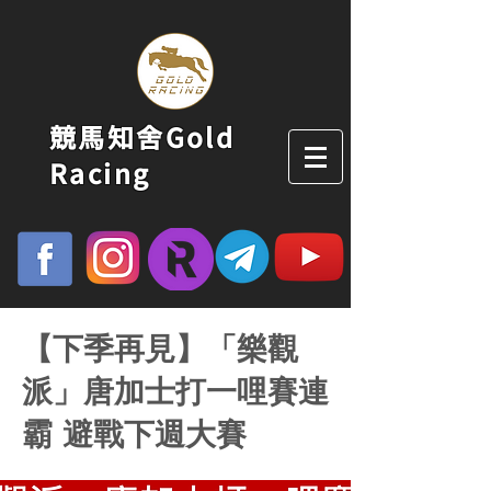
競馬知舍Gold
Racing
【下季再見】「樂觀
派」唐加士打一哩賽連
霸 避戰下週大賽