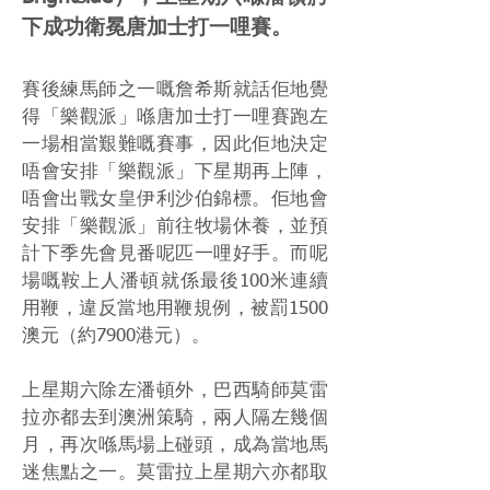
下成功衛冕唐加士打一哩賽。
賽後練馬師之一嘅詹希斯就話佢地覺
得「樂觀派」喺唐加士打一哩賽跑左
一場相當艱難嘅賽事，因此佢地決定
唔會安排「樂觀派」下星期再上陣，
唔會出戰女皇伊利沙伯錦標。佢地會
安排「樂觀派」前往牧場休養，並預
計下季先會見番呢匹一哩好手。而呢
場嘅鞍上人潘頓就係最後100米連續
用鞭，違反當地用鞭規例，被罰1500
澳元（約7900港元）。
上星期六除左潘頓外，巴西騎師莫雷
拉亦都去到澳洲策騎，兩人隔左幾個
月，再次喺馬場上碰頭，成為當地馬
迷焦點之一。莫雷拉上星期六亦都取