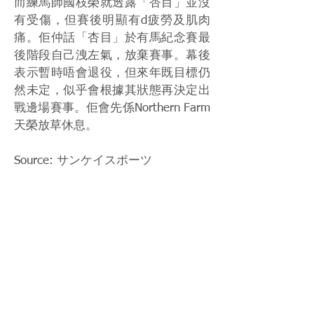
而練馬師國枝榮就透露「杏目」並沒
有受傷，但賽後明顯有d疲勞及肌肉
痛。佢仲話「杏目」於有馬紀念賽最
後階段自己洩左氣，放棄賽事。幕後
表示暫時唔會退役，但來年既目標仍
然未定，似乎會根據其狀態再決定出
戰邊場賽事。佢會先係Northern Farm
天榮放草休息。
Source: サンケイスポーツ