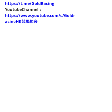
https://t.me/GoldRacing
YoutubeChannel：
https://www.youtube.com/c/Goldr
acingHK競馬知舍
Instagram：
https://www.instagram.com/gold.
racing/
Patreon：
https://www.patreon.com/hkgoldr
acing
FacebookPage：
https://www.facebook.com/HKGol
dRacing
Twitch：
https://www.twitch.tv/goldenrace
賽馬新聞：
https://www.hkgoldracing.com/ne
ws-1