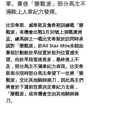
軍。賽後「樂觀派」部分馬主不
滿鞍上人韋紀力發揮。
比安希斯、威希斯及詹希斯訓練嘅「樂
觀派」有機會出戰3月30號上演嘅澳洲
盃。練馬師之一嘅比安希斯於訪問時承
認對「樂觀派」於All Star Mile未能如
賽前計劃般於早段置於前列位置感失
望。由於早段落後甚多，最終後上不
及，部分馬主不滿韋紀力表現。比安希
斯表示現時部分馬主希望下一仗將「樂
觀派」交比其他騎師操刀，因此馬主們
將會於下週前投票決定韋紀力去留，
「樂觀派」或有機會交由其他騎師操
刀。