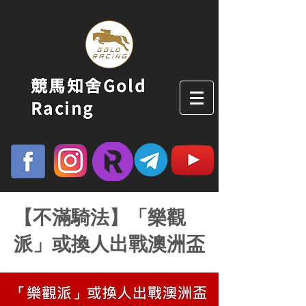
競馬知舍Gold
Racing
【不滿騎法】「樂觀
派」或換人出戰澳洲盃