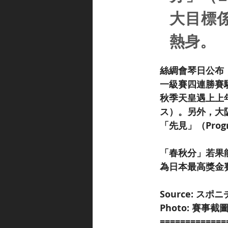
大目標
熱身。
絲綢會琴日公布
一級賽四連勝賽駒
秋季天皇遇上上年
ス）。另外，大阪
「先見」（Pro
「春秋分」若果
為日本最高獎金
Source: ス
Photo: 賽事截
=============