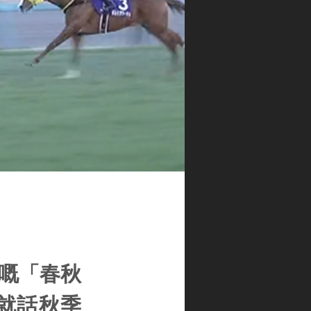
位嘅「春秋
前就話秋季