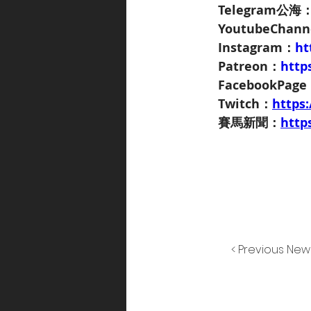
Telegram公海
YoutubeChan
Instagram：
ht
Patreon：
http
FacebookPag
Twitch：
https
賽馬新聞：
http
< Previous New