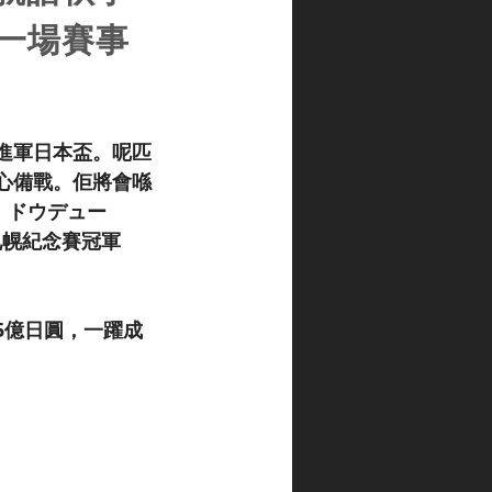
一場賽事
進軍日本盃。呢匹
中心備戰。佢將會喺
，ドウデュー
札幌紀念賽冠軍
5億日圓，一躍成