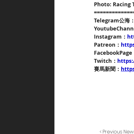
Photo: Racing 
=============
Telegram公海
YoutubeChan
Instagram：
ht
Patreon：
http
FacebookPag
Twitch：
https
賽馬新聞：
http
< Previous New