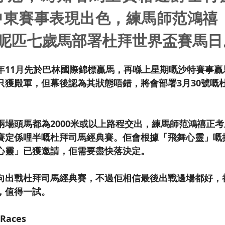
東賽事表現出色，練馬師范鴻禧（Ri
y）呢匹七歲馬部署杜拜世界盃賽馬日
年11月先於巴林國際錦標贏馬，再喺上星期嘅沙特賽事贏
只獲殿軍，但幕後認為其狀態唔錯，將會部署3月30號嘅
場頭馬都為2000米或以上路程交出，練馬師范鴻禧正考慮
賽定係哩半嘅杜拜司馬經典賽。佢會根據「飛舞心靈」嘅
心靈」已獲邀請，佢需要盡快落決定。
向出戰杜拜司馬經典賽，不過佢相信最後出戰邊場都好，
，值得一試。
 Races