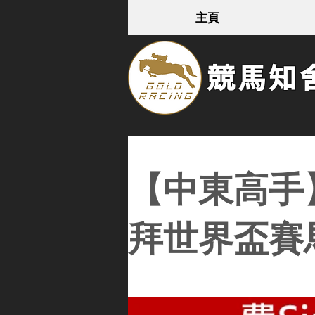
主頁
競馬知舍G
【中東高手】
拜世界盃賽