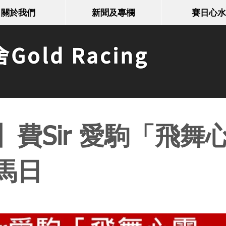
關於我們
新聞及專欄
賽日心水
old Racing
費Sir 愛駒「飛舞
馬日