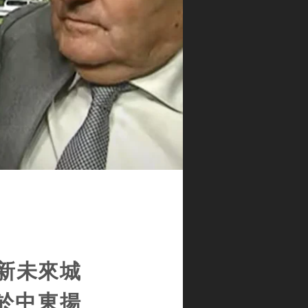
賽新未來城
於中東揚