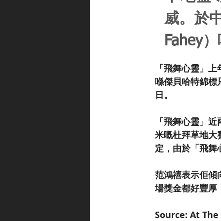
威。於中
Fahe
「飛舞心靈」上
喺傑貝哈特錦標
日。
「飛舞心靈」近兩
米嘅杜拜草地大
定，由於「飛舞
范鴻禧表示佢傾
場獎金都好豐厚
Source: At The