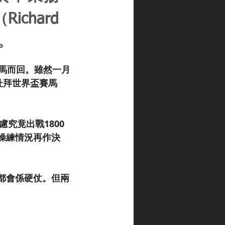
chard
。
馬而回。雖然一月
杜拜世界盃賽馬
究竟出戰1800
操練情況再作決
都會係硬仗。但兩