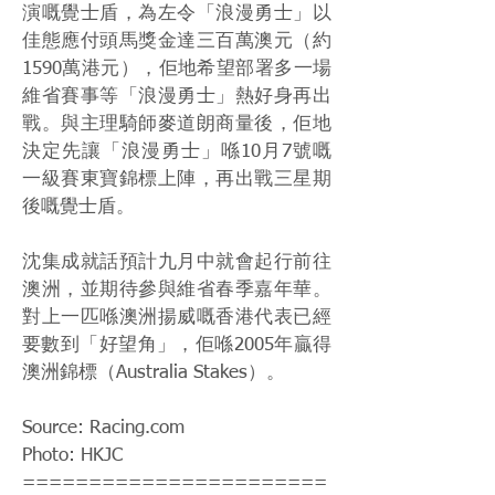
演嘅覺士盾，為左令「浪漫勇士」以
佳態應付頭馬獎金達三百萬澳元（約
1590萬港元），佢地希望部署多一場
維省賽事等「浪漫勇士」熱好身再出
戰。與主理騎師麥道朗商量後，佢地
決定先讓「浪漫勇士」喺10月7號嘅
一級賽東寶錦標上陣，再出戰三星期
後嘅覺士盾。
沈集成就話預計九月中就會起行前往
澳洲，並期待參與維省春季嘉年華。
對上一匹喺澳洲揚威嘅香港代表已經
要數到「好望角」，佢喺2005年贏得
澳洲錦標（Australia Stakes）。
Source: Racing.com
Photo: HKJC
=======================