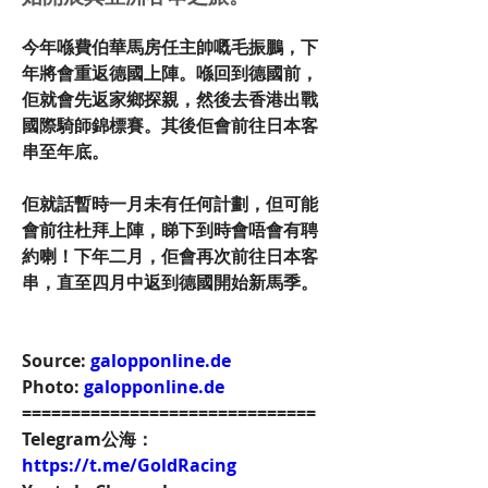
今年喺費伯華馬房任主帥嘅毛振鵬，下
年將會重返德國上陣。喺回到德國前，
佢就會先返家鄉探親，然後去香港出戰
國際騎師錦標賽。其後佢會前往日本客
串至年底。
佢就話暫時一月未有任何計劃，但可能
會前往杜拜上陣，睇下到時會唔會有聘
約喇！下年二月，佢會再次前往日本客
串，直至四月中返到德國開始新馬季。
Source: 
galopponline.de
Photo: 
galopponline.de
==============================
Telegram公海：
https://t.me/GoldRacing