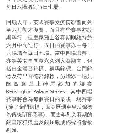
每日六場增到每日七場。
回顧去年，英國賽事受疫情影響而延
至六月初才復賽，而且有些賽事亦改
期舉行，但皇家雅士谷賽期則維持於
六月中旬進行，五日的賽事亦由每日
六場增至每日七場。當中四場讓賽，
亦經英女皇同意永久列入賽期內，包
括白金漢宮錦標、銅馬錦標、金門錦
標及荷里雷德宮錦標，另增添一場只
限四歲以上雌馬參加的讓賽
Kensington Palace Stakes，其中四場
賽事將會為每個賽日的最後一場賽事
(除了金門錦標，因亞歷珊卓皇后錦標
為傳統閉幕賽事)。而去年列入賽期的
銀皇家狩獵盃及銀屈敬咸錦標將會被
剔除。