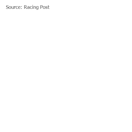
Source: Racing Post
< Previous News
News List
Next News >
© 2018 by Parko Chan. Proudly