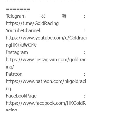
=======================
=======
Telegram公海：
https://t.me/GoldRacing
YoutubeChannel：
https://www.youtube.com/c/Goldraci
ngHK
競馬知舍
Instagram：
https://www.instagram.com/gold.rac
ing/
Patreon：
https://www.patreon.com/hkgoldraci
ng
FacebookPage：
https://www.facebook.com/HKGoldR
acing
Twitch：
https://www.twitch.tv/goldenrace