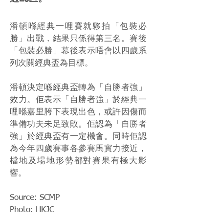
潘頓喺經典一哩賽就夥拍「包裝必
勝」出戰，結果只係得第三名。賽後
「包裝必勝」幕後表示唔會以四歲系
列次關經典盃為目標。
潘頓決定喺經典盃轉為「自勝者強」
效力。佢表示「自勝者強」於經典一
哩喺嘉里胯下表現出色，或許因傷而
準備功夫未足致敗。佢認為「自勝者
強」於經典盃有一定機會。同時佢認
為今年四歲賽事各參賽馬實力接近，
檔地及場地形勢都對賽果有極大影
響。
Source: SCMP
Photo: HKJC