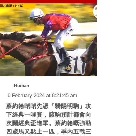
Homan
6 February 2024 at 8:21:45 am
蔡約翰啱啱先憑「驕陽明駒」攻
下經典一哩賽，該駒預計都會向
次關經典盃進軍。蔡約翰嘅強勁
四歲馬又點止一匹，季內五戰三