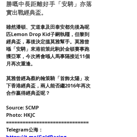
勝嘅中長距離好手「安騁」亦落
實出戰經典盃。
雖然潘頓、艾道拿及田泰安都先後為呢
匹Lemon Drop Kid子嗣執韁，但黎到
經典盃，幕後決定搵莫雅幫手。莫雅曾
喺「安騁」來港前策此駒於金頓賽事跑
獲亞軍，今次將會喺人馬事隔接近11個
月再次重逢。
莫雅曾經為蔡約翰策騎「首飾太陽」攻
下香港經典盃，兩人能否繼2016年再次
合作贏得經典盃呢？
Source: SCMP
Photo: HKJC
==============================
Telegram公海：