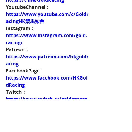
https://t.me/GoldRacing
YoutubeChannel：
https://www.youtube.com/c/Goldr
acingHK競馬知舍
Instagram：
https://www.instagram.com/gold.
racing/
Patreon：
https://www.patreon.com/hkgoldr
acing
FacebookPage：
https://www.facebook.com/HKGol
dRacing
Twitch：
https://www.twitch.tv/goldenrace
賽馬新聞：
https://www.hkgoldracing.com/ne
ws-1