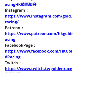
acingHK競馬知舍
Instagram：
https://www.instagram.com/gold.
racing/
Patreon：
https://www.patreon.com/hkgoldr
acing
FacebookPage：
https://www.facebook.com/HKGol
dRacing
Twitch：
https://www.twitch.tv/goldenrace
賽馬新聞：
https://www.hkgoldracing.com/ne
ws-1