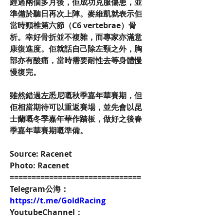
經過兩個多月後，佢成功克服傷患，並
準備於聽日再次上陣。麥維凱就表示佢
當時頸椎第六節（C6 vertebrae）骨
析。幸好骨折並不複雜，而專家亦滿意
康復進度。佢就話自己除左頸之外，胸
部亦有酸痛，當時需要耐性去等身體慢
慢復完。
雖然錯過左悉尼嘅秋季嘉年華賽期，但
佢相當期待可以重返賽場，並先會以昆
士蘭嘅冬季嘉年華作踏板，做好之後春
季嘉年華賽期嘅準備。
Source: Racenet
Photo: Racenet
==============================
Telegram公海：
https://t.me/GoldRacing
YoutubeChannel：