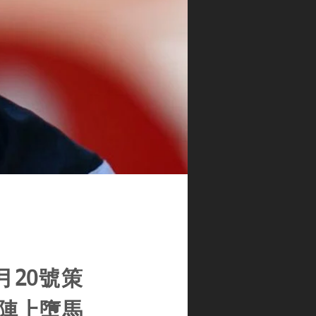
3月20號策
喺陣上墮馬