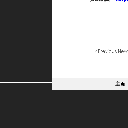
< Previous New
主頁