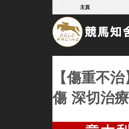
主頁
競馬知舍G
【傷重不治
傷 深切治