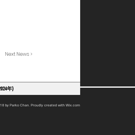
Next News >
024年)
18 by Parko Chan. Proudly created with
Wix.com