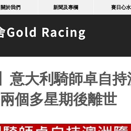
關於我們
新聞及專欄
賽日心水
old Racing
】意大利騎師卓自持
療兩個多星期後離世