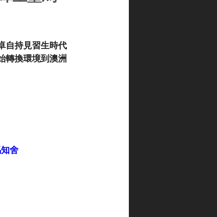
卓自持見習生時代
始轉換環境到澳洲
競馬知舍