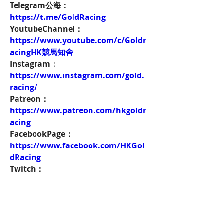
Telegram公海：
https://t.me/GoldRacing
YoutubeChannel：
https://www.youtube.com/c/Goldr
acingHK競馬知舍
Instagram：
https://www.instagram.com/gold.
racing/
Patreon：
https://www.patreon.com/hkgoldr
acing
FacebookPage：
https://www.facebook.com/HKGol
dRacing
Twitch：
https://www.twitch.tv/goldenrace
賽馬新聞：
https://www.hkgoldracing.com/ne
ws-1