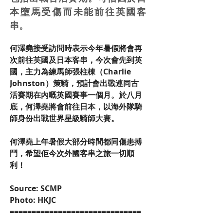
本墮馬受傷而未能前往英國客
串。
何澤堯接受訪問時表示今年暑假將會再
次前往英國及日本客串，今次會先到英
國，主力為練馬師張柱棟（Charlie 
Johnston）策騎，預計會出戰連同古
活賽期在內嘅英國賽事一個月。於八月
底，何澤堯將會前往日本，以海外隊騎
師身份出戰世界星級騎師大賽。
何澤堯上年暑假大部分時間都同傷患搏
鬥，希望佢今次外國客串之旅一切順
利！
Source: SCMP
Photo: HKJC
==============================