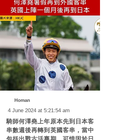
Homan
4 June 2024 at 5:21:54 am
騎師何澤堯上年原本先到日本客
串數週後再轉到英國客串，當中
包括出戰古活賽期。可惜因於日