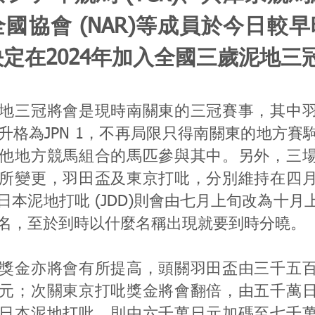
國協會 (NAR)等成員於今日較
定在2024年加入全國三歲泥地三
地三冠將會是現時南關東的三冠賽事，其中
升格為JPN 1，不再局限只得南關東的地方賽
他地方競馬組合的馬匹參與其中。另外，三
所變更，羽田盃及東京打吡，分別維持在四
日本泥地打吡 (JDD)則會由七月上旬改為十月
名，至於到時以什麼名稱出現就要到時分曉。
獎金亦將會有所提高，頭關羽田盃由三千五
元；次關東京打吡獎金將會翻倍，由五千萬
日本泥地打吡，則由六千萬日元加碼至七千