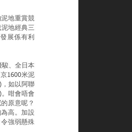
的泥地重賞競
歲泥地經典三
發展係有利
歲優駿、全日本
1600米泥
)，如以阿聯
元)。咁會唔會
冠的原意呢？
駒為高。加設
，令強弱懸殊