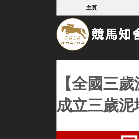
主頁
競馬知舍G
【全國三歲
成立三歲泥