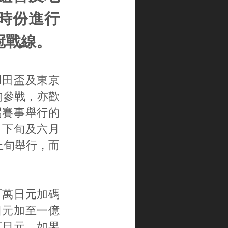
早時份進行
冠戰線。
羽田盃及東京
駒參戰，亦歡
場賽事舉行的
月下旬及六月
上旬舉行，而
百萬日元加碼
日元加至一億
萬日元，如果