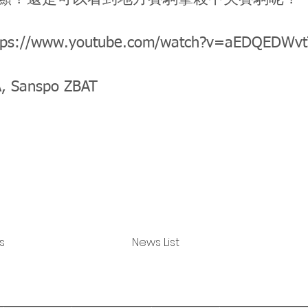
tps://www.youtube.com/watch?v=aEDQEDWv
A, Sanspo ZBAT
s
News List