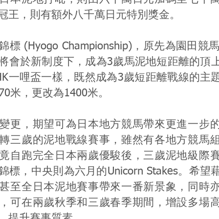
冠王，則有額外八千萬日元特別獎金。
 (Hyogo Championship)，原先為園田競
將會於新制度下，成為3歲馬泥地短距離的頂
HK一哩盃一樣，既然成為3歲短距離戰線的主
70米，更改為1400米。
變更，期望可為日本地方競馬帶來更進一步
轉三歲的泥地戰線賽事，雖然有各地方競馬
竟自跑完全日本兩歲優駿後，三歲泥地級際
標，中央則為六月的Unicorn Stakes。希
甚至全日本泥地賽事帶來一番新景象，同時
，可在兩歲秋季和三歲春季期間，增設多場
，提升賽事質素。