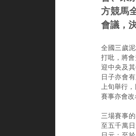
方競馬全
會議，決
全國三歲泥
打吡，將會
迎中央及其
日子亦會有
上旬舉行，
賽事亦會改
三場賽事的
至五千萬日
日元；至於