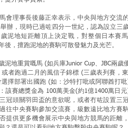
馬會理事長後藤正幸表示，中央與地方交流
5年舉辦，現時已過咗四分一世紀，認為設立三
三歲泥地短距離頂上決定戰，對整個日本賽馬
年後，擅跑泥地的賽駒可散發魅力及光芒。
泥地重賞嘅馬 (如兵庫Junior Cup、JBC兩
，或者跑過二月的風信子錦標 (三歲表列賽，東京
會選擇部署出國跑 (如：沙特打吡或阿聯酋打吡
該賽總獎金為 100萬美金(約1億1400萬日
三冠頭關羽田盃的意欲呢，或者冇咗設置三
過往中央賽駒參加交流賽，級數遠比地方賽
否提供更多機會展示中央與地方競馬的距離
顯？還是可以看到地方賽駒擊殺中央賽駒呢？