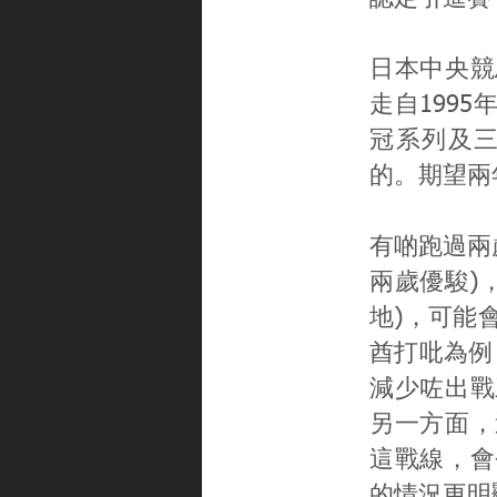
日本中央競
走自199
冠系列及
的。期望兩
有啲跑過兩歲
兩歲優駿)
地)，可能
酋打吡為例：
減少咗出戰
另一方面，
這戰線，會
的情況更明