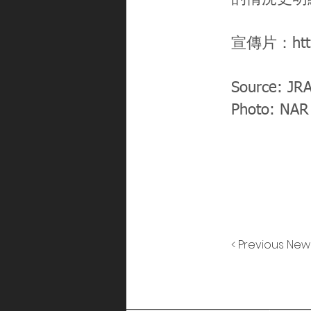
宣傳片：
ht
Source: JR
Photo: NAR
< Previous New