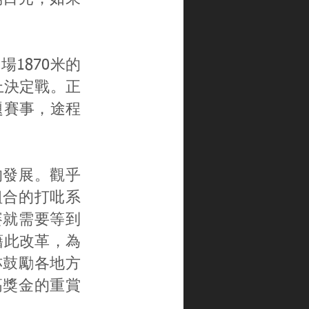
馬場1870米的
上決定戰。正
題賽事，途程
的發展。觀乎
組合的打吡系
賽就需要等到
望藉此改革，為
亦鼓勵各地方
高獎金的重賞