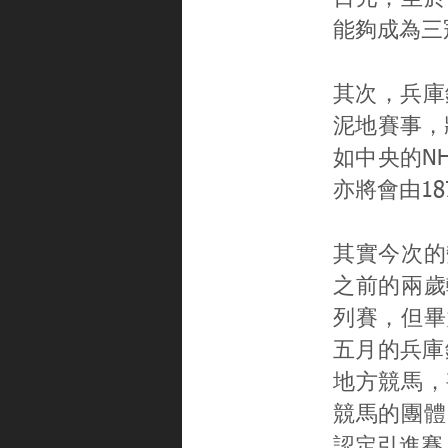
能夠成為三
其次，兵庫錦標
泥地賽事，
如中央的N
亦將會由18
其實今次的
之前的兩歲
列賽，但畢
五月的兵庫錦
地方競馬，
競馬的團體
認定引進賽