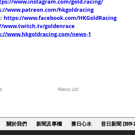
tps://www.instagram.com/gold.racing/
s://www.patreon.com/hkgoldracing
e：
https://www.facebook.com/HKGoldRacing
://www.twitch.tv/goldenrace
s://www.hkgoldracing.com/news-1
s
News List
關於我們
新聞及專欄
賽日心水
昔日新聞 (2019-2