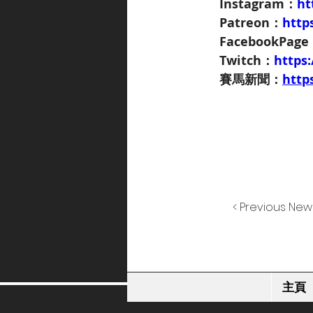
Instagram：
ht
Patreon：
http
FacebookPag
Twitch：
https
賽馬新聞：
http
< Previous New
主頁