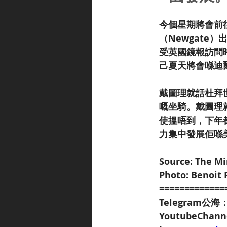
今個星期將會前
（Newgate
受英國鏡報訪問
己夏天將會喺迪
戴圖理就話杜拜
嘅坐騎。戴圖理
使搵唔到，下年
力集中發展佢喺
Source: The Mi
Photo: Benoit 
=============
Telegram公海
YoutubeChan