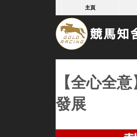
主頁
競馬知舍G
【全心全意
發展