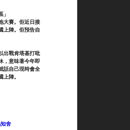
區」
拜草地大賽。佢近日接
國上陣。佢預告自
以出戰肯塔基打吡
休，意味著今年即
就話自己現時會全
國上陣。
競馬知舍