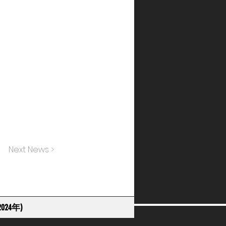
Next News >
024年)