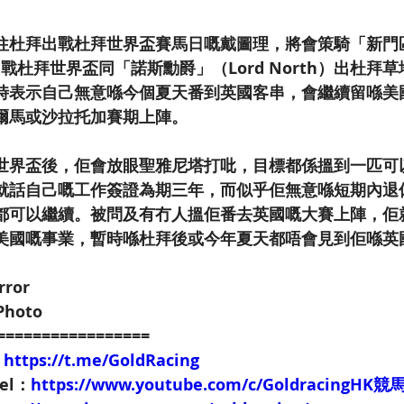
往杜拜出戰杜拜世界盃賽馬日嘅戴圖理，將會策騎「新門
）出戰杜拜世界盃同「諾斯勳爵」（Lord North）出杜
時表示自己無意喺今個夏天番到英國客串，會繼續留喺美
爾馬或沙拉托加賽期上陣。
世界盃後，佢會放眼聖雅尼塔打吡，目標都係搵到一匹可
就話自己嘅工作簽證為期三年，而似乎佢無意喺短期內退
都可以繼續。被問及有冇人搵佢番去英國嘅大賽上陣，佢
美國嘅事業，暫時喺杜拜後或今年夏天都唔會見到佢喺英
rror
Photo
=================
：
https://t.me/GoldRacing
nel：
https://www.youtube.com/c/GoldracingHK