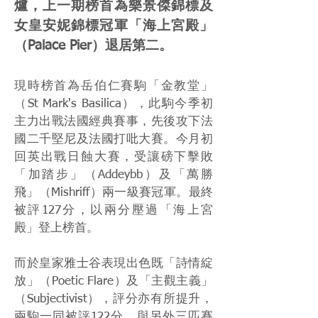
爐，上一期榜首為樂景傑錦標及
女皇安妮錦標冠軍「海上宮殿」
（Palace Pier）退居第二。
現時榜首為岳伯仁賽駒「金教堂」
（St Mark's Basilica），此駒今季初
主力出戰法國經典賽事，先後攻下法
國二千堅尼及法國打吡大賽。今月初
回英出戰日蝕大賽，受讓磅下擊敗
「加踏步」（Addeybb）及「萬勝
飛」（Mishriff）兩一級賽冠軍。最終
被評127分，以兩分壓過「海上宮
殿」登上榜首。
而於皇家雅士谷表現出色既「詩情綻
放」（Poetic Flare）及「主觀主義」
（Subjectivist），評分亦有所提升，
兩駒一同被評122分，與另外三匹賽