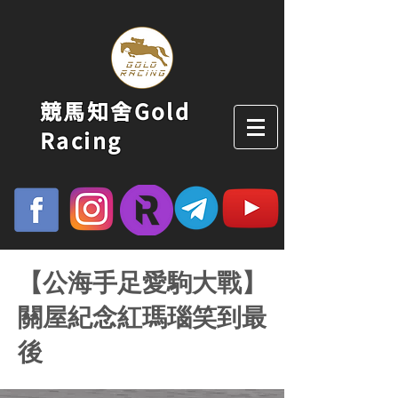
競馬知舍Gold
Racing
【公海手足愛駒大戰】
關屋紀念紅瑪瑙笑到最
後