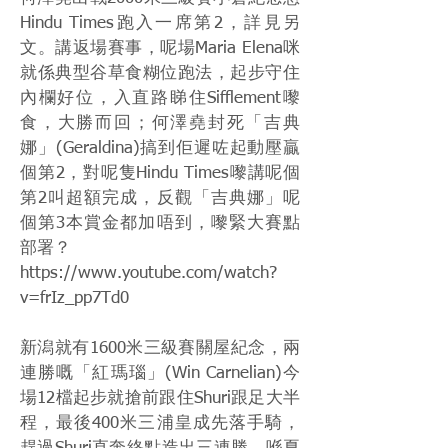
Hindu Times跑入一席第2，詳見另
文。講返場賽事，呢場Maria Elena咪
就係典型谷草食糊位跑法，起步守住
內欄好位，入直路睇住Sifflement嚟
食，大勝而回；何澤堯封死「吉典
娜」(Geraldina)搞到佢遲咗起動壓贏
個第2，對呢隻Hindu Times嚟講呢個
第2叫超額完成，反觀「吉典娜」呢
個第3本賞金都加唔到，嚟緊大賽點
部署？
https://www.youtube.com/watch?
v=frIz_pp7Td0
新潟就有1600米三級賽關屋紀念，兩
連勝嘅「紅瑪瑙」(Win Carnelian)今
場12檔起步就搶前跟住Shuri跟足大半
程，最後400米三浦皇成先落手騎，