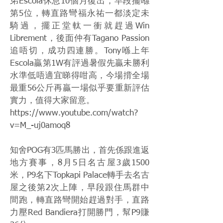
弟Escola休息10個月復出，早段擺喺
第5位，轉直路彎福永祐一都淡定未
騎過，擺正堂軚一衝就趕過Win
Librement，後面仲有Tagano Passion
追唔切，成功四連勝。Tony喺上年
Escola贏第1W有評過暑假先贏未勝利
水準低唔適宜睇得咁高，今場揹全場
最重56公斤再贏一場似乎要重新評估
實力，值得大家留意。
https://www.youtube.com/watch?
v=M_-uj0amoq8
知舍POG有3匹馬勝出，首先係跟進返
地方賽事，8月5日名古屋3歲1500
米，P9名下Topkapi Palace轉手去名古
屋之後第2次上陣，早段跟住馬群中
間跑，轉直路彎開始趕過對手，直路
力壓Red Bandiera打開勝門，幫P9賺