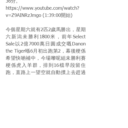
36分。
https://www.youtube.com/watch?
v=Z9AINRzJmgo
(1:39:00開始)
今個星期六就有2匹2歲馬勝出，星期
六新潟未勝利1800米，前年Select
Sale以2億7000萬日圓成交嘅Danon
the Tiger喺6月初出跑第2，幕後梗係
希望快啲補中，今場嚟呢組未勝利賽
梗係虎入羊群，排到16檔早段留住
跑，直路上一望空就自動撲上去趕過
放頭嘅Glanz Green，姿態輕鬆，下場
出戰東京體育盃有力爭勝，亦幫南
總、Simon同佳三位賺520分。
https://www.youtube.com/watch?
v=8UKGD301Al4
星期日小倉未勝利1800米，Lord系一