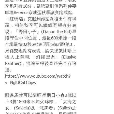
趕過Shuri直奔終點造出三連勝，喺夏
季系列有18分，贏唔贏到個系列仲要
睇埋Belenus京成盃秋季讓賽跑成點。
「紅瑪瑙」克服到蹄葉炎復出仲有得
贏，相信秋季可以繼續寄望有好表
現；「野田小子」(Danon the Kid)早
段守住中間位置，最後600米爆一段
全場最快32秒6都追唔到Shuri跑第3，
只係交返應有表現，論失望就比唔上
換人上陣嘅「幻蹤黑豹」(Elusive
Panther)，沿途留得後直路完全冇追
過。
https://www.youtube.com/watch?
v=NglUCaLC6pw
跟進馬就可以講吓星期日小倉3歲以
上3勝1800米不知火錦標，「大海之
女」(Salacia)及「戰舞者」(Salios)之